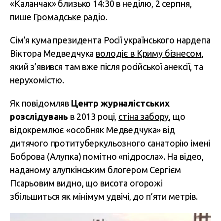
«Каланчак» близько 14:30 в неділю, 2 серпня,
пише
Громадське радіо
.
Сім’я кума президента Росії українського нардепа
Віктора Медведчука
володіє в Криму бізнесом
,
який з’явився там вже після російської анексії, та
нерухомістю.
Як повідомляв
Центр журналістських
розслідувань
в 2013 році,
стіна забору
, що
відокремлює «особняк Медведчука» від
дитячого протитуберкульозного санаторію імені
Боброва (Алупка) помітно «підросла». На відео,
наданому алупкінським блогером Сергієм
Псарьовим видно, що висота огорожі
збільшиться як мінімум удвічі, до п’яти метрів.