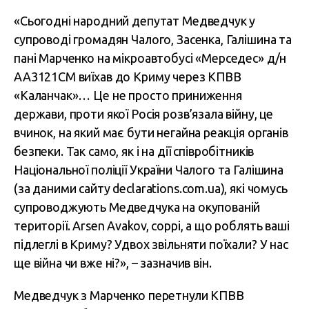
«Сьогодні народний депутат Медведчук у
супроводі громадян Чалого, Засенка, Галішина та
пані Марченко на мікроавтобусі «Мерседес» д/н
АА3121СМ виїхав до Криму через КПВВ
«Каланчак»… Це не просто приниження
держави, проти якої Росія розв’язала війну, це
вчинок, на який має бути негайна реакція органів
безпеки. Так само, як і на дії співробітників
Національної поліції України Чалого та Галішина
(за даними сайту declarations.com.ua), які чомусь
супроводжують Медведчука на окупованій
території. Arsen Avakov, соррі, а що роблять ваші
підлеглі в Криму? Удвох звільняти поїхали? У нас
ще війна чи вже ні?», – зазначив він.
Медведчук з Марченко перетнули КПВВ