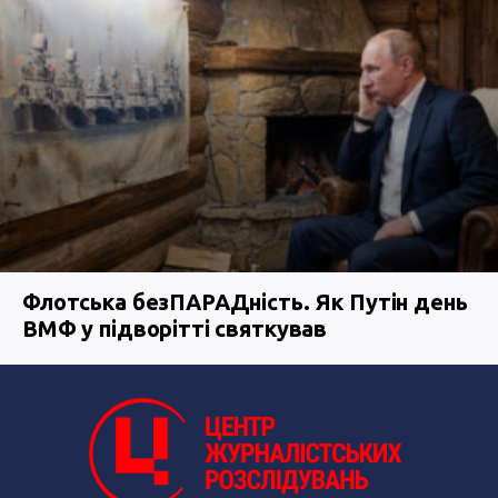
Флотська безПАРАДність. Як Путін день
ВМФ у підворітті святкував