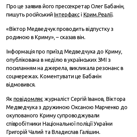
Про це заявив його прессекретар Олег Бабанін,
пишуть російський
Інтерфакс
і
Крим.Реалії
.
«Віктор Медведчук проводить відпустку з
родиною в Криму», – сказав він.
Інформація про приїзд Медведчука до Криму,
опублікована в неділю в українських ЗМІ з
посиланням на джерела, викликала резонанс в
соцмережах. Коментувати це Бабанін
відмовився.
Як
повідомляє
журналіст Сергій Іванов, Віктора
Медведчука з дружиною Оксаною Марченко до
окупованого Криму супроводжували
співробітники Національної поліції України
Григорій Чалий та Владислав Галішин.