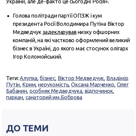
України, але де-факто це сьогодні Росія».
Голова політради партії ОПЗЖ і кум
президента Росії Володимира Путіна Віктор
Медведчук
задекларував
низку офшорних
компаній, на які частково оформлений великий
бізнес в Україні, до якого має стосунок олігарх
Ігор Коломойський.
Теги:
Алупка
,
бізнес
,
Віктор Медведчук
,
Владімір
Путін
,
Крим
,
нерухомість
,
Оксана Марченко
,
Олег
Бабанин
,
особняк Медведчука
,
відпочинок
,
паркан
,
санаторий им.Боброва
ДО ТЕМИ