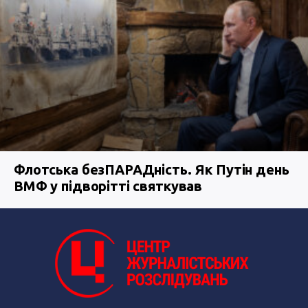
Флотська безПАРАДність. Як Путін день
ВМФ у підворітті святкував