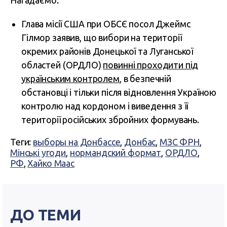
Нагадаємо:
Глава місії США при ОБСЄ посол Джеймс
Гілмор заявив, що вибори на території
окремих районів Донецької та Луганської
областей (ОРДЛО)
повинні проходити під
українським контролем
, в безпечній
обстановці і тільки після відновлення Україною
контролю над кордоном і виведення з її
території російських збройних формувань.
Теги:
выборы на Донбассе
,
Донбас
,
МЗС ФРН
,
Мінські угоди
,
нормандский формат
,
ОРДЛО
,
РФ
,
Хайко Маас
ДО ТЕМИ