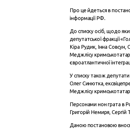
Про це йдеться в постано
інформації РФ.
До списку осіб, щодо яки
депутатської фракції «Г
Кіра Рудик, Інна Совсун,
Меджлісу кримськотатарс
євроатлантичної інтегра
У списку також депутати
Олег Синютка, ексвіцепре
Меджлісу кримськотатар
Персонами нон грата в Р
Григорій Немиря, Сергій 
Даною постановою вносять