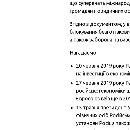
що суперечать міжнародн
громадян і юридичних осі
Згідно з документом, у в
блокування безготівкових
а також заборона на виве
Нагадаємо:
20 червня 2019 року 
на інвестиції в економ
27 червня 2019 року 
російської економіки щ
Євросоюз ввів ще в 2014 
15 травня президент У
фізичних осіб Російськ
установи Росії, а тако