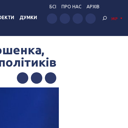
БСІ
ПРО НАС
АРХІВ
ОЕКТИ
ДУМКИ
УКР
ошенка,
політиків
Facebook
Twitter
Telegram