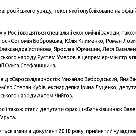
ві російського уряду, текст якої опубліковано на офіц
х у Росії вводяться спеціальні економічні заходи, так
олос» Соломія Бобровська, Юлія Клименко, Роман Лозин
 Олександра Устинова, Ярослав Юрчишин, Леся Василенк
ького народу Рустем Умеров, віцепрем’єр-міністр з п
ції Ольга Стефанишина.
 від «Євросолідарності»: Михайло Забродський, Яна Зі
м’єр Степан Кубів, екснардепка Ірина Луценко, депутат
ського народу Ахтем Чийгоз.
осії також стали депутати фракції «Батьківщина»: Вал
Тарута.
ся зміни в документ 2018 року, прийнятий «у відповід