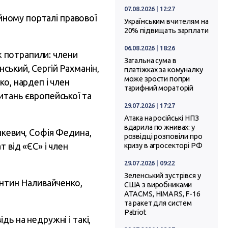
07.08.2026 | 12:27
ійному порталі правової
Українським вчителям на
20% підвищать зарплати
06.08.2026 | 18:26
ож потрапили: члени
Загальна сума в
ський, Сергій Рахманін,
платіжках за комуналку
може зрости попри
о, нардеп і член
тарифний мораторій
итань європейської та
29.07.2026 | 17:27
Атака на російські НПЗ
вдарила по жнивах: у
нкевич, Софія Федина,
розвідці розповіли про
 від «ЄС» і член
кризу в агросекторі РФ
29.07.2026 | 09:22
Зеленський зустрівся у
ентин Наливайченко,
США з виробниками
ATACMS, HIMARS, F-16
та ракет для систем
Patriot
ь на недружні і такі,