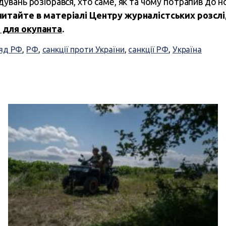
дувань розібрався, хто саме, як та чому потрапив до н
итайте в матеріалі Центру журналістських розсл
 для окупанта
.
яд РФ
,
РФ
,
санкції проти України
,
санкції РФ
,
Україна