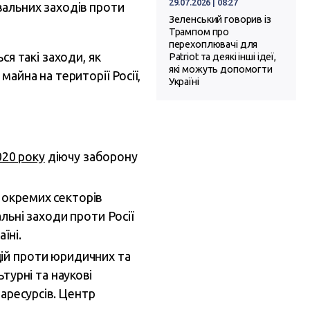
29.07.2026 | 08:27
вальних заходів проти
Зеленський говорив із
Трампом про
перехоплювачі для
ся такі заходи, як
Patriot та деякі інші ідеї,
які можуть допомогти
айна на території Росії,
Україні
020 року
діючу заборону
окремих секторів
альні заходи проти Росії
аїні.
цій проти юридичних та
ьтурні та наукові
іаресурсів. Центр