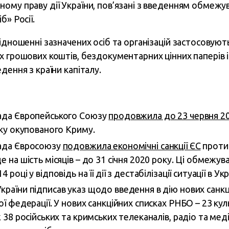
ому праву дії України, пов’язані з введенням обмежу
б» Росії.
ідношенні зазначених осіб та організацій застосовують
 грошових коштів, бездокументарних цінних паперів і м
дення з країни капіталу.
Рада Європейського Союзу
продовжила до 23 червня 2
іку окупованого Криму.
Рада Євросоюзу
подовжила економічні санкції ЄС
проти 
е на шість місяців – до 31 січня 2020 року. Ці обмежув
році у відповідь на її дії з дестабілізації ситуації в Укр
країни підписав указ щодо введення в дію нових санк
ої федерації. У нових санкційних списках РНБО – 23 кул
ж 38 російських та кримських телеканалів, радіо та мед