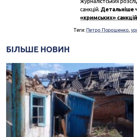
журналістських розслі
санкцій.
Детальніше ч
«кримських» санкцій
Теги:
Петро Порошенко
,
ур
БІЛЬШЕ НОВИН