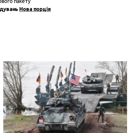
ового пакету
ідувань
Нова порція