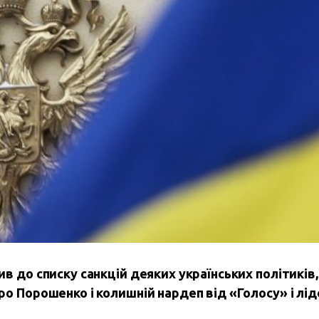
в до списку санкцій деяких українських політиків,
о Порошенко і колишній нардеп від «Голосу» і лі