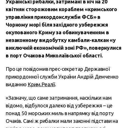
Українські рибалки, затримані в ніч на 20
квітнян сторожовим кораблем «кримського
управління прикордонслужби ФСБ» в
Чорному морі біля західного узбережжя
окупованого Криму за обвинуваченням в
незаконному видобутку камбали-калкан «у
виключній економічній зоні РФ», повернулися
в порт Очакова Миколаївської області.
Про це повідомив прес-секретар Державної
прикордонної служби України Андрій Демченко
виданню
Крим.Реалії
.
«Зазначу, що саме затримання, наскільки нам
відомо, відбулося далеко від узбережжя – це
понад 50 морських миль в напрямку від порту
Очаків. Самі ж рибалки мали законні підстави на