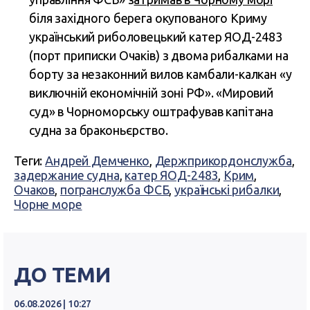
біля західного берега окупованого Криму
український риболовецький катер ЯОД-2483
(порт приписки Очаків) з двома рибалками на
борту за незаконний вилов камбали-калкан «у
виключній економічній зоні РФ». «Мировий
суд» в Чорноморську оштрафував капітана
судна за браконьєрство.
Теги:
Андрей Демченко
,
Держприкордонслужба
,
задержание судна
,
катер ЯОД-2483
,
Крим
,
Очаков
,
погранслужба ФСБ
,
українські рибалки
,
Чорне море
ДО ТЕМИ
06.08.2026 | 10:27