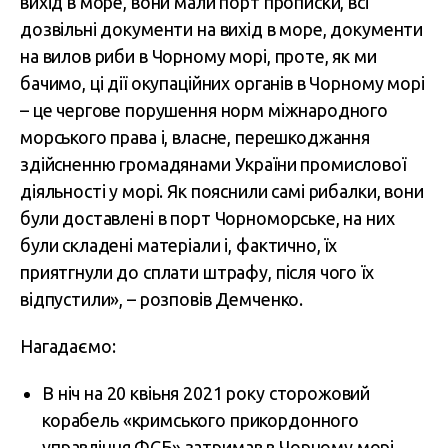
вихід в море, вони мали порт прописки, всі
дозвільні документи на вихід в море, документи
на вилов риби в Чорному морі, проте, як ми
бачимо, ці дії окупаційних органів в Чорному морі
– це чергове порушення норм міжнародного
морського права і, власне, перешкоджання
здійсненню громадянами України промислової
діяльності у морі. Як пояснили самі рибалки, вони
були доставлені в порт Чорноморське, на них
були складені матеріали і, фактично, їх
приятгнули до сплати штрафу, після чого їх
відпустили», – розповів Демченко.
Нагадаємо:
В ніч на 20 квіьня 2021 року сторожовий
корабель «кримського прикордонного
управління ФСБ» з
атримав в Чорному морі