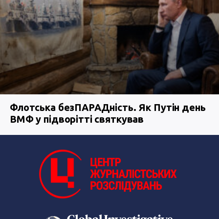
Флотська безПАРАДність. Як Путін день
ВМФ у підворітті святкував