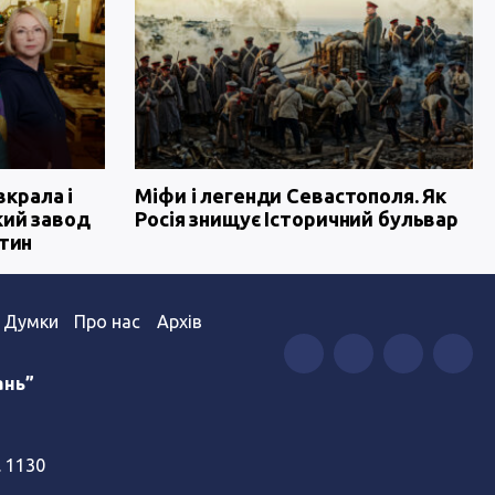
вкрала і
Міфи і легенди Севастополя. Як
кий завод
Росія знищує Історичний бульвар
тин
Думки
Про нас
Архів
ань”
. 1130