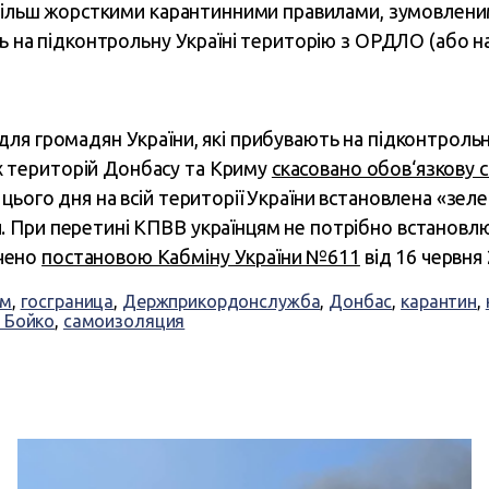
з більш жорсткими карантинними правилами, зумовлен
ь на підконтрольну Україні територію з ОРДЛО (або на
 для громадян України, які прибувають на підконтроль
 територій Донбасу та Криму
скасовано обов‘язкову 
з цього дня на всій території України встановлена «зеле
и. При перетині КПВВ українцям не потрібно встанов
чено
постановою Кабміну України №611
від 16 червня 
ом
,
госграница
,
Держприкордонслужба
,
Донбас
,
карантин
,
 Бойко
,
самоизоляция