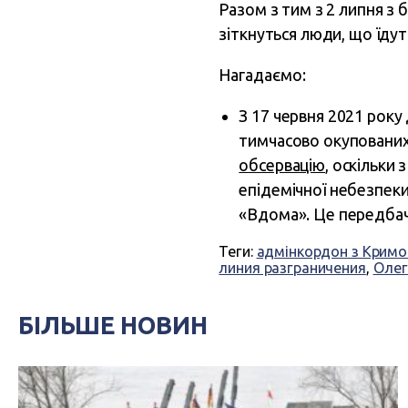
Разом з тим з 2 липня 
зіткнуться люди, що їдут
Нагадаємо:
З 17 червня 2021 року
тимчасово окупованих
обсервацію
, оскільки 
епідемічної небезпек
«Вдома». Це передба
Теги:
адмінкордон з Крим
линия разграничения
,
Олег
БІЛЬШЕ НОВИН