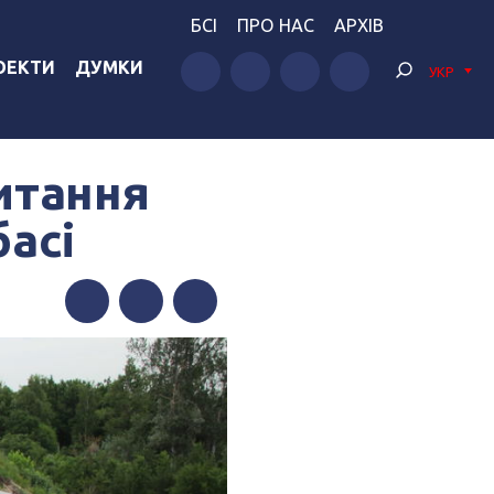
БСІ
ПРО НАС
АРХІВ
ОЕКТИ
ДУМКИ
УКР
итання
асі
Facebook
Twitter
Telegram