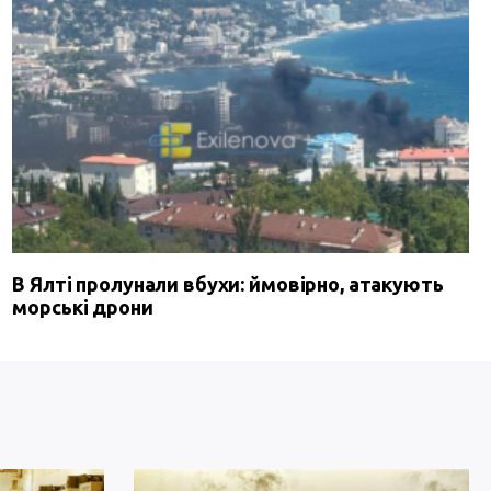
В Ялті пролунали вбухи: ймовірно, атакують
морські дрони