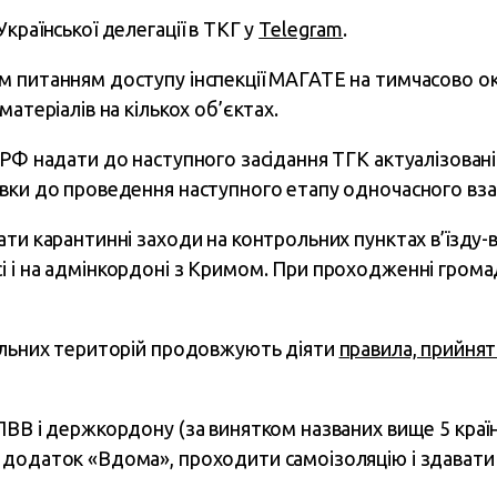
країнської делегації в ТКГ у
Telegram
.
 питанням доступу інспекції МАГАТЕ на тимчасово оку
матеріалів на кількох об’єктах.
 РФ надати до наступного засідання ТГК актуалізовані
вки до проведення наступного етапу одночасного вза
ти карантинні заходи на контрольних пунктах в’їзду-ви
 і на адмінкордоні з Кримом. При проходженні грома
ольних територій продовжують діяти
правила, прийнят
ПВВ і держкордону (за винятком названих вище 5 країн
додаток «Вдома», проходити самоізоляцію і здавати т