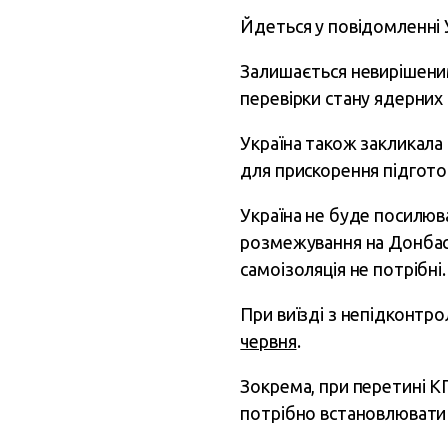
Йдеться у повідомленні У
Залишається невирішеним
перевірки стану ядерних 
Україна також закликала
для прискорення підгото
Україна не буде посилюва
розмежування на Донбасі
самоізоляція не потрібні.
При виїзді з непідконтр
червня
.
Зокрема, при перетині К
потрібно встановлювати 