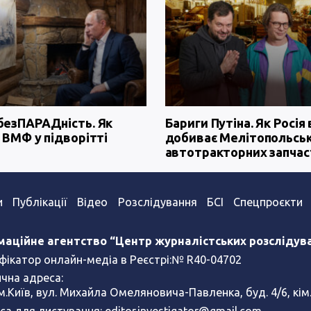
безПАРАДність. Як
Бариги Путіна. Як Росія 
 ВМФ у підворітті
добиває Мелітопольсь
автотракторних запчас
и
Публікації
Відео
Розслідування
БСІ
Спецпроєкти
маційне агентство “Центр журналістських розслідув
фікатор онлайн-медіа в Реєстрі:№ R40-04702
чна адреса:
м.Київ, вул. Михайла Омеляновича-Павленка, буд. 4/6, кім
са для листування:
editor.investigator@gmail.com