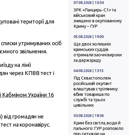
07.08.2026 | 10:34
ЗРК «Панцирь-С1» та
військовий кран
повані території для
знищено в окупованому
Криму – ГУР
05.08.2026 | 19:00
 списки утримуваних осіб
Ще двоє колишніх
кримських суддів
ємного звільнення.
отримали заочні вироки
за держзраду
їзду на лінії
04.08.2026 | 13:15
дян через КПВВ тест і
Під Севастополем
російський окупант
влаштував стрілянину:
і Кабміном України 16
вбив товариша по
службі та трьох
цивільних
) від громадян не
03.08.2026 | 18:36
Крим без світла, води й
ест на коронавірус.
пального: ГУР розповіло
про ситуацію на