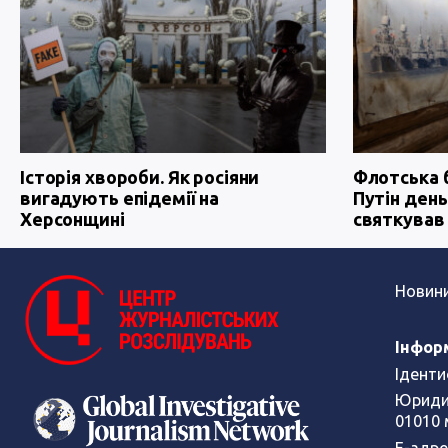
Історія хвороби. Як росіяни
Флотська 
вигадують епідемії на
Путін день
Херсонщині
святкував
Новин
Інфор
Іденти
Юриди
01010 
Е-адре