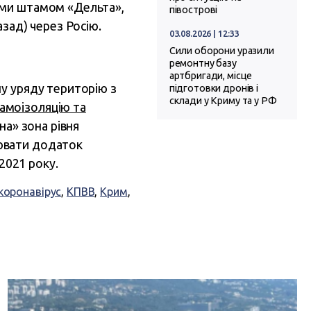
ими штамом «Дельта»,
півострові
зад) через Росію.
03.08.2026 | 12:33
Сили оборони уразили
ремонтну базу
артбригади, місце
ну уряду територію з
підготовки дронів і
склади у Криму та у РФ
самоізоляцію та
на» зона рівня
лювати додаток
2021 року.
коронавірус
,
КПВВ
,
Крим
,