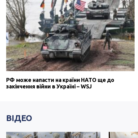
РФ може напасти на країни НАТО ще до
закінчення війни в Україні – WSJ
ВІДЕО