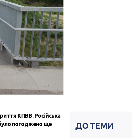
криття КПВВ. Російська
 було погоджено ще
ДО ТЕМИ