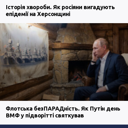
Історія хвороби. Як росіяни вигадують
епідемії на Херсонщині
Флотська безПАРАДність. Як Путін день
ВМФ у підворітті святкував