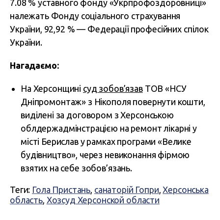
7.08 % уставного фонду «Укрпрофоздоровниці»
належать Фонду соціального страхування
України, 92,92 % — Федерації професійних спілок
України.
Нагадаємо:
На Херсонщині
суд зобов’язав
ТОВ «НСУ
Дніпромонтаж» з Нікополя повернути кошти,
виділені за договором з Херсонською
облдержадмінстрацією на ремонт лікарні у
місті Берислав у рамках програми «Велике
будівництво», через невиконання фірмою
взятих на себе зобов’язань.
Теги:
Гола Пристань
,
санаторій Гопри
,
Херсонська
область
,
Хозсуд Херсонской области