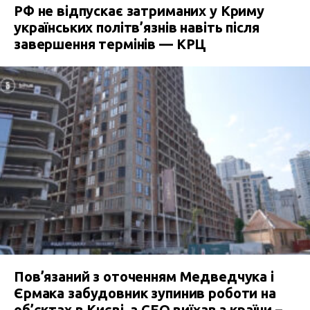
РФ не відпускає затриманих у Криму
українських політв’язнів навіть після
завершення термінів — КРЦ
Пов’язаний з оточенням Медведчука і
Єрмака забудовник зупинив роботи на
об’єктах в Києві, а СЕО виїхав з країни –