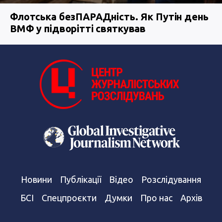
Флотська безПАРАДність. Як Путін день
ВМФ у підворітті святкував
Новини
Публікації
Відео
Розслідування
БСІ
Спецпроєкти
Думки
Про нас
Архів