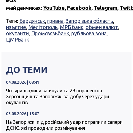
майданчиках:
YouTube
,
Facebook,
Telegram
,
Twitt
Теги:
Бердянськ
,
гривна
,
Запорізька область
,
изъятие
,
Мелітополь
,
МРБ банк
,
обмен валют
,
окупанти
,
Промсвязьбанк
,
рубльова зона
,
ЦМРБанк
ДО ТЕМИ
04.08.2026 | 08:41
Чотири людини загинули та 29 поранені на
Херсонщині та Запоріжжі за добу через удари
окупантів
03.08.2026 | 15:07
На Запоріжжі під російський удар потрапили сапери
ДСНС, які проводили розмінування