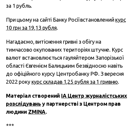
за 1 рубль.
При цьому на сайті Банку Росії встановлений
курс
10 грн за 19,13 рубля
.
Нагадаємо, витіснення гривні з обігу на
тимчасово окупованих територіях штучне. Курс
валют встановлюється гауляйтером Запорізької
області Євгенієм Балицьким безвідносно навіть
до офіційного курсу Центробанку РФ. З вересня
2022 року
курс складав 1,25 рубля за 1 гривню
.
Матеріал створений
ІА Центр журналістських
розслідувань
у партнерстві з Центром прав
людини
ZMINA
.
***