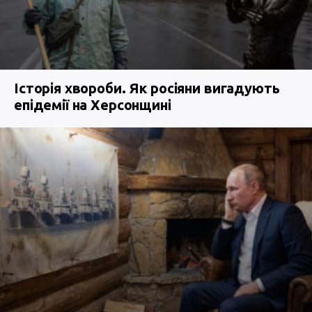
Історія хвороби. Як росіяни вигадують
епідемії на Херсонщині