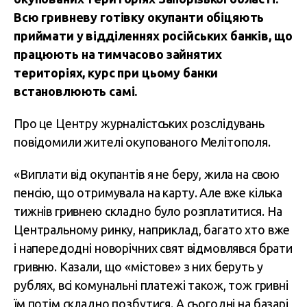
Всю гривневу готівку окупанти обіцяють
приймати у відділеннях російських банків, що
працюють на тимчасово зайнятих
територіях, курс при цьому банки
встановлюють самі.
Про це Центру журналістських розслідувань
повідомили жителі окупованого Мелітополя.
«Виплати від окупантів я не беру, жила на свою
пенсію, що отримувала на карту. Але вже кілька
тижнів гривнею складно було розплатитися. На
Центральному ринку, наприклад, багато хто вже
і напередодні новорічних свят відмовлявся брати
гривню. Казали, що «містове» з них беруть у
рублях, всі комунальні платежі також, тож гривні
їм потім складно позбутися. А сьогодні на базарі