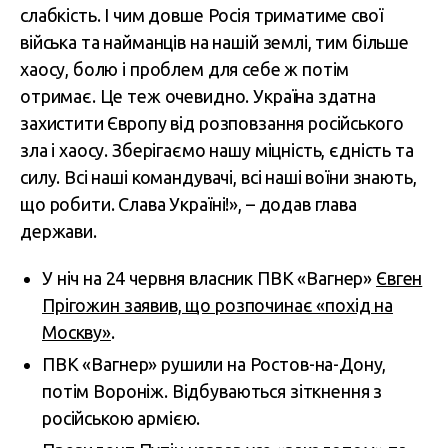
слабкість. І чим довше Росія триматиме свої
війська та найманців на нашій землі, тим більше
хаосу, болю і проблем для себе ж потім
отримає. Це теж очевидно. Україна здатна
захистити Європу від розповзання російського
зла і хаосу. Зберігаємо нашу міцність, єдність та
силу. Всі наші командувачі, всі наші воїни знають,
що робити. Слава Україні!», – додав глава
держави.
У ніч на 24 червня власник ПВК «Вагнер»
Євген
Прігожин заявив, що розпочинає «похід на
Москву»
.
ПВК «Вагнер» рушили на Ростов-на-Дону,
потім Вороніж. Відбуваються зіткнення з
російською армією.