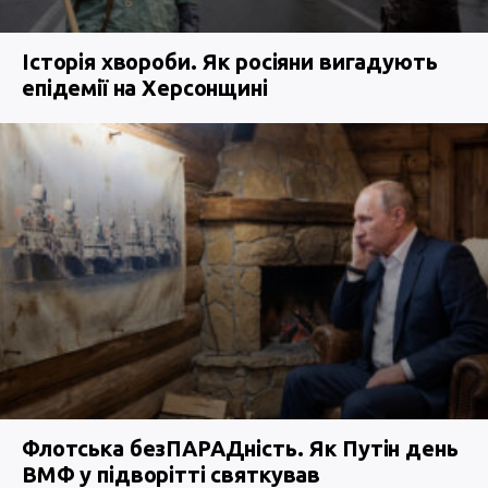
Історія хвороби. Як росіяни вигадують
епідемії на Херсонщині
Флотська безПАРАДність. Як Путін день
ВМФ у підворітті святкував