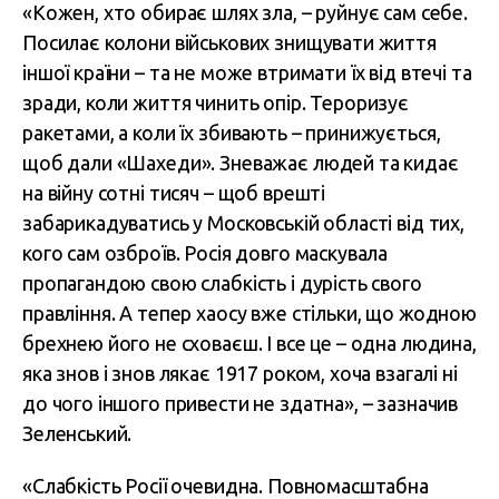
«Кожен, хто обирає шлях зла, – руйнує сам себе.
Посилає колони військових знищувати життя
іншої країни – та не може втримати їх від втечі та
зради, коли життя чинить опір. Тероризує
ракетами, а коли їх збивають – принижується,
щоб дали «Шахеди». Зневажає людей та кидає
на війну сотні тисяч – щоб врешті
забарикадуватись у Московській області від тих,
кого сам озброїв. Росія довго маскувала
пропагандою свою слабкість і дурість свого
правління. А тепер хаосу вже стільки, що жодною
брехнею його не сховаєш. І все це – одна людина,
яка знов і знов лякає 1917 роком, хоча взагалі ні
до чого іншого привести не здатна», – зазначив
Зеленський.
«Слабкість Росії очевидна. Повномасштабна