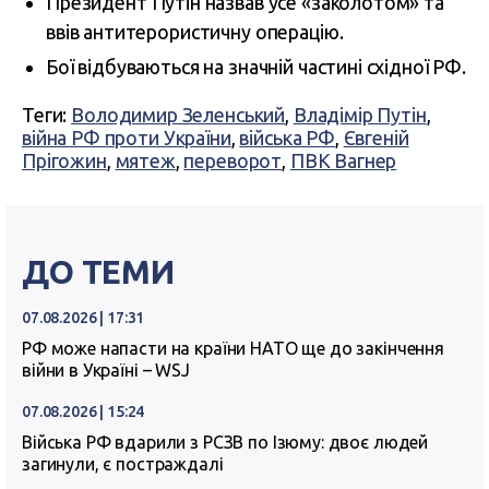
Президент Путін назвав усе «заколотом» та
ввів антитерористичну операцію.
Бої відбуваються на значній частині східної РФ.
Теги:
Володимир Зеленський
,
Владімір Путін
,
війна РФ проти України
,
війська РФ
,
Євгеній
Прігожин
,
мятеж
,
переворот
,
ПВК Вагнер
ДО ТЕМИ
07.08.2026 | 17:31
РФ може напасти на країни НАТО ще до закінчення
війни в Україні – WSJ
07.08.2026 | 15:24
Війська РФ вдарили з РСЗВ по Ізюму: двоє людей
загинули, є постраждалі