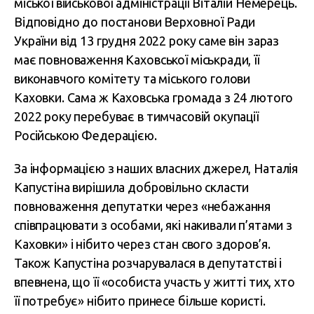
міської військової адміністрації Віталій Немерець.
Відповідно до постанови Верховної Ради
України від 13 грудня 2022 року саме він зараз
має повноваження Каховської міськради, її
виконавчого комітету та міського голови
Каховки. Сама ж Каховська громада з 24 лютого
2022 року перебуває в тимчасовій окупації
Російською Федерацією.
За інформацією з наших власних джерел, Наталія
Капустіна вирішила добровільно скласти
повноваження депутатки через «небажання
співпрацювати з особами, які накивали п’ятами з
Каховки» і нібито через стан свого здоров’я.
Також Капустіна розчарувалася в депутатстві і
впевнена, що її «особиста участь у житті тих, хто
її потребує» нібито принесе більше користі.