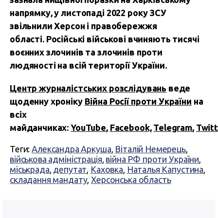
напрямку, у листопаді 2022 року ЗСУ
звільнили Херсон і правобережжя
області.
Російські військові вчиняють тисячі
воєнних злочинів та злочинів проти
людяності на всій території України.
Центр журналістських розслідувань
веде
щоденну хроніку
Війна Росії проти України
на
всіх
майданчиках:
YouTube
,
Facebook,
Telegram
,
Twitt
Теги:
Александра Аркуша
,
Віталій Немерець
,
військова адміністрація
,
війна РФ проти України
,
міськрада
,
депутат
,
Каховка
,
Наталья Капустина
,
складання мандату
,
Херсонська область