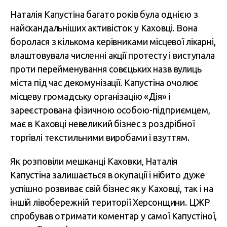
Наталія Капустіна багато років була однією з
найскандальніших активісток у Каховці. Вона
боролася з кількома керівниками місцевої лікарні,
влаштовувала численні акції протесту і виступала
проти перейменування совєцьких назв вулиць
міста під час декомунізації. Капустіна очолює
місцеву громадську організацію «Дія» і
зареєстрована фізичною особою-підприємцем,
має в Каховці невеликий бізнес з роздрібної
торгівлі текстильними виробами і взуттям.
Як розповіли мешканці Каховки, Наталія
Капустіна залишається в окупації і нібито дуже
успішно розвиває свій бізнес як у Каховці, так і на
іншій лівобережній території Херсонщини. ЦЖР
спробував отримати коментар у самої Капустіної,