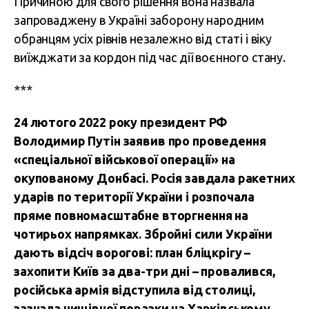
Причиною для свого рішення вона назвала
запроваджену в Україні заборону народним
обранцям усіх рівнів незалежно від статі і віку
виїжджати за кордон під час дії воєнного стану.
***
24 лютого 2022 року президент РФ
Володимир Путін заявив про проведення
«спеціальної військової операції» на
окупованому Донбасі. Росія завдала ракетних
ударів по території України і розпочала
пряме повномасштабне вторгнення на
чотирьох напрямках.
Збройні сили України
дають відсіч ворогові: план бліцкрігу –
захопити Київ за два-три дні – провалився,
російська армія відступила від столиці,
зазнала нищівної поразки на Харківському