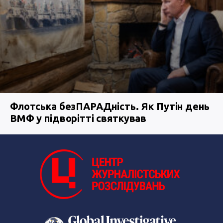
Флотська безПАРАДність. Як Путін день
ВМФ у підворітті святкував