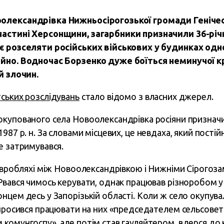
олександрівка Нижньосірогозької громади Генічес
частині Херсонщини, загарбники призначили 36-річ
є розселяти російських військових у будинках одн
айно. Водночас Борзенко дуже боїться неминучої к
й злочин.
ських розслідувань
стало відомо з власних джерел.
окупованого села Новоолександрівка росіяни признач
 1987 р. н. За словами місцевих, це невдаха, який пості
е затримувався.
 євробляхі між Новоолександрівкою і Нижніми Сірогоза
Рвався чимось керувати, однак працював різноробом у
нцем десь у Запорізькій області. Коли ж село окупува
 просився працювати на них «председателем сельсовет
комунгоспу», але потім став гауляйтером, вдерся до к