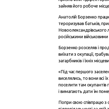
зайняв його робоче місц
Анатолій Борзенко прац
тероризував батьків, пр
Новоолександрівського 
російськими військовими 
Борзенко розселяв і про
виїхати з окупації, граб
загарбників і їхніх місце
«Під час першого заселе
виселялись, то вони всі 
поселити там окупантів п
і вимагають дати їм пом
Попри свою співпрацю з 
відповідальності за свій 