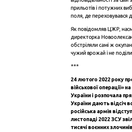
прильотів і потужних ви
поля, де переховувався д
Як повідомляв ЦЖР, насме
директорка Новоолександ
обстріляли самі ж окупан
чужий врожай і не поділи
***
24 лютого 2022 року п
військової операції» н
України і розпочала п
України дають відсіч во
російська армія відсту
листопаді 2022 ЗСУ зві
тисячі воєнних злочині