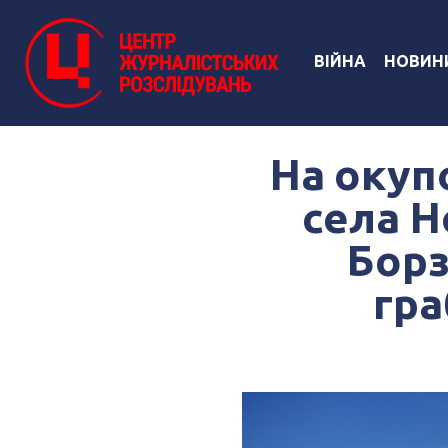
ВІЙНА
НОВИН
На окуп
села Н
Борз
гра