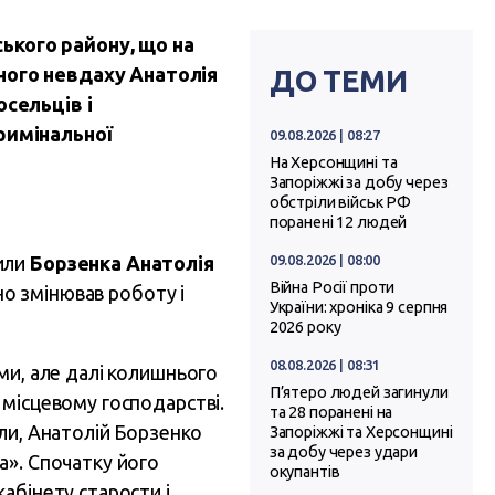
ького району, що на
ного невдаху Анатолія
ДО ТЕМИ
осельців і
римінальної
09.08.2026 | 08:27
На Херсонщині та
Запоріжжі за добу через
обстріли військ РФ
поранені 12 людей
09.08.2026 | 08:00
или
Борзенка Анатолія
Війна Росії проти
йно змінював роботу і
України: хроніка 9 серпня
2026 року
08.08.2026 | 08:31
ми, але далі колишнього
П’ятеро людей загинули
 місцевому господарстві.
та 28 поранені на
ли, Анатолій Борзенко
Запоріжжі та Херсонщині
за добу через удари
а». Спочатку його
окупантів
абінету старости і