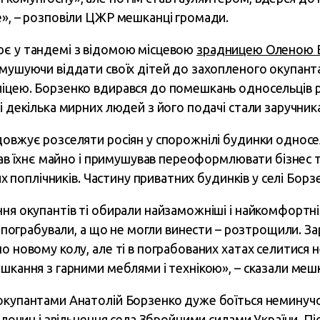
е», – розповіли ЦЖР мешканці громади.
ює у тандемі з відомою місцевою
зрадницею Оленою
имушуючи віддати своїх дітей до захопленого окупан
ліцею. Борзенко вдирався до помешкань односельців 
і декілька мирних людей з його подачі стали заручник
довжує розселяти росіян у спорожнілі будинки односел
ував їхнє майно і примушував переоформлювати бізнес т
вих поплічників. Частину приватних будинків у селі Борз
ння окупантів ті обирали найзаможніші і найкомфортн
їх пограбували, а що не могли винести – розтрощили. З
о новому колу, але ті в пограбованих хатах селитися 
ешкання з гарними меблями і технікою», – сказали меш
окупантами Анатолій Борзенко дуже боїться неминучо
злочин і звільнення села Збройними силами України. Піс