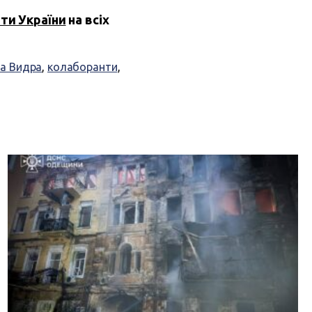
оти України
на всіх
а Видра
,
колаборанти
,