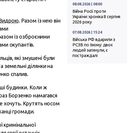
08.08.2026 | 08:00
Війна Росії проти
України: хроніка 8 серпня
 Видрою
. Разом із нею він
2026 року
тами
07.08.2026 | 15:24
разом із озброєними
Війська РФ вдарили з
ами окупантів.
РСЗВ по Ізюму: двоє
людей загинули, є
постраждалі
ьців, які змушені були
а земельні ділянки на
енко спалив.
іші будинки. Коли ж
араз Борзенко намагався
не хочуть. Крутять носом
канці громади.
ї кримінальної
ля серії останніх