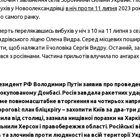
бухів у Новоолександрівці
в ніч проти 11 липня
2023 рок
о самого ранку.
рть перелякавшись вибухів у ніч з 10 на 11 липня з с
рівського ліцею Олена Видра. Серед місцевих пошире
ти, щоб налякати її чоловіка Сергія Видру. Останній, з
вся з росіянами. Частина прильотів влучила по ангарах
резидент РФ Володимир Путін заявив про проведен
а окупованому Донбасі. Росія завдала ракетних уда
ряме повномасштабне вторгнення на чотирьох напр
рогові: план бліцкрігу – захопити Київ за два-три 
пила від столиці, зазнала нищівної поразки на Харк
льнили Херсон і правобережжя області.
Російські 
в та злочинів проти людяності на всій території Ук