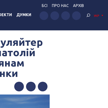
БСІ
ПРО НАС
АРХІВ
ОЕКТИ
ДУМКИ
УКР
ауляйтер
натолій
іянам
инки
Facebook
Twitter
Telegram