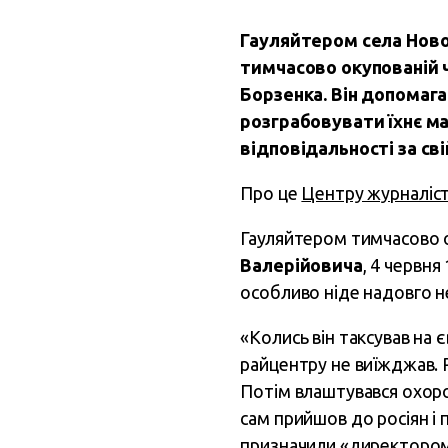
Гауляйтером села Ново
тимчасово окупованій 
Борзенка. Він допомага
розграбовувати їхнє м
відповідальності за сві
Про це
Центру журналіст
Гауляйтером тимчасово 
Валерійовича
, 4 червня
особливо ніде надовго н
«Колись він таксував на
райцентру не виїжджав. 
Потім влаштувався охоро
сам прийшов до росіян і
призначили «директором 