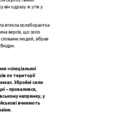
у він одразу ж утік у
ела втекла колаборантка-
на версія, що село
а словами людей, зібрав
 Видри.
ня «спеціальної
рів по території
ямках.
Збройні сили
дні – провалився,
івському напрямку, у
військові вчиняють
раїни.