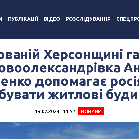
И
ПУБЛІКАЦІЇ
ВІДЕО
РОЗСЛІДУВАННЯ
СПЕЦПР
ованій Херсонщині г
овоолександрівка А
енко допомагає рос
бувати житлові буд
19.07.2023 | 11:57
НОВИНИ