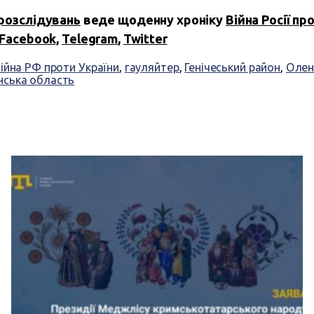
розслідувань
веде щоденну хроніку
Війна Росії пр
Facebook,
Telegram
,
Twitter
війна РФ проти України
,
гауляйтер
,
Генічеський район
,
Олен
нська область