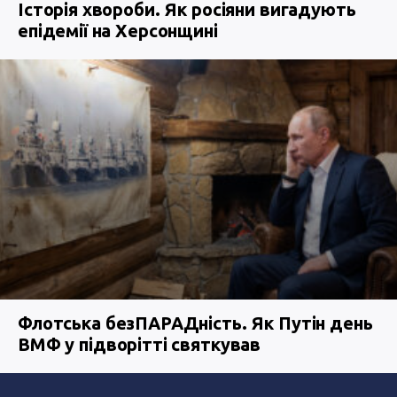
Історія хвороби. Як росіяни вигадують
епідемії на Херсонщині
Флотська безПАРАДність. Як Путін день
ВМФ у підворітті святкував