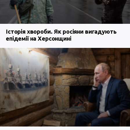
Історія хвороби. Як росіяни вигадують
епідемії на Херсонщині