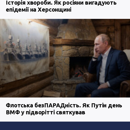
Історія хвороби. Як росіяни вигадують
епідемії на Херсонщині
Флотська безПАРАДність. Як Путін день
ВМФ у підворітті святкував