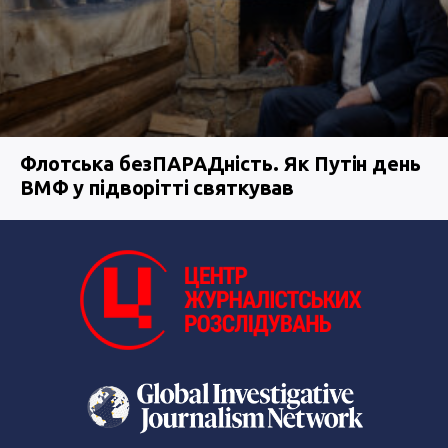
Флотська безПАРАДність. Як Путін день
ВМФ у підворітті святкував