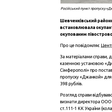
Російський пункт пропуску «Д
Шевченківський районн
встановлювала окупант
окупованим півостровом
Про це повідомляє
Центр
За матеріалами справи,
казенною установою «Дир
Сімферополі» про постав
пропуску «Джанкой» для 
398 рублів.
Розгляд справи відбував
визнати директора ООО «
ст.111-1 КК України (кола