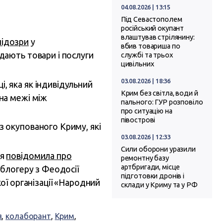
04.08.2026 | 13:15
Під Севастополем
російський окупант
влаштував стрілянину:
підозри
у
вбив товариша по
дають товари і послуги
службі та трьох
цивільних
03.08.2026 | 18:36
і, яка як індивідульний
Крим без світла, води й
на межі між
пального: ГУР розповіло
про ситуацію на
півострові
 з окупованого Криму, які
03.08.2026 | 12:33
Сили оборони уразили
ля
повідомила про
ремонтну базу
артбригади, місце
 блогеру з Феодосії
підготовки дронів і
ої організації «Народний
склади у Криму та у РФ
я
,
колаборант
,
Крим
,