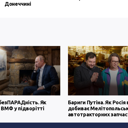
Донеччині
безПАРАДність. Як
Бариги Путіна. Як Росія 
 ВМФ у підворітті
добиває Мелітопольсь
автотракторних запчас