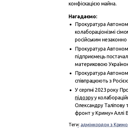
конфіскацією майна.
Нагадаємо:
Прокуратура Автономн
колабораціонізмі сімо
російським незаконно
Прокуратура Автоном
підприємець постачала
материковою Україно
Прокуратура Автоном
співпрацюють з Росією
У серпні 2023 року П
підозру
у колаборацій
Олександру Таліпову т
фронт у Криму» Аллі В
Теги:
адмінкордон з Крим