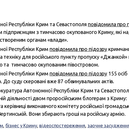
ої Республіки Крим та Севастополя
повідомила про 
м підприємцям з тимчасово окупованого Криму, які на
 створеним органам «влади».
ної Республіки Крим
повідомила про підозру
кримчанц
 техніку для російського пункту пропуску «Джанкой» 
ю та тимчасово окупованим півостровом.
ної Республіки Крим
повідомила про підозру
155 осіб
. До суду скеровані вже 87 обвинувальних актів.
рокуратура Автономної Республіки Крим та Севастопо
ній діяльності двом проросійським блогерам з Криму:
а керівниці виконавчого комітету російської громадськ
ертинській. Вони збирають гроші на російську армію.
ом
,
бізнес у Криму
,
відеоспостереження
,
заочне засудженн