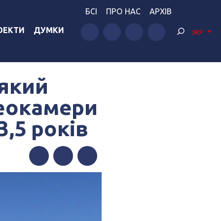
БСІ
ПРО НАС
АРХІВ
ОЕКТИ
ДУМКИ
УКР
 який
еокамери
,5 років
Facebook
Twitter
Telegram