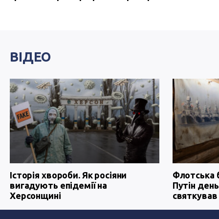
ВІДЕО
Історія хвороби. Як росіяни
Флотська 
вигадують епідемії на
Путін день
Херсонщині
святкував