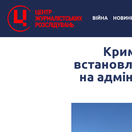
ВІЙНА
НОВИН
Крим
встанов
на адмі