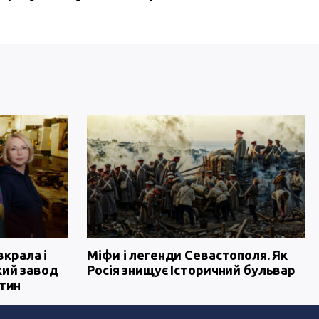
вкрала і
Міфи і легенди Севастополя. Як
кий завод
Росія знищує Історичний бульвар
тин