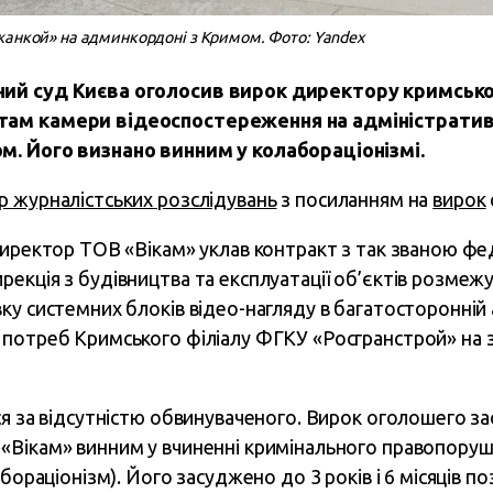
жанкой» на админкордоні з Кримом. Фото: Yandex
ий суд Києва оголосив вирок директору кримської
ам камери відеоспостереження на адміністратив
. Його визнано винним у колабораціонізмі.
 журналістських розслідувань
з посиланням на
вирок
 директор ТОВ «Вікам» уклав контракт з так званою 
екція з будівництва та експлуатації об’єктів розмежу
ку системних блоків відео-нагляду в багатосторонній
потреб Кримського філіалу ФГКУ «Росгранстрой» на з
ся за відсутністю обвинуваченого. Вирок оголошего з
Вікам» винним у вчиненні кримінального правопоруш
бораціонізм). Його засуджено до 3 років і 6 місяців по