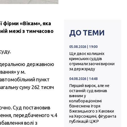
 фірми «Вікам», яка
ній межі з тимчасово
ДО ТЕМИ
05.08.2026 | 19:00
суду.
Ще двоє колишніх
кримських суддів
федеральною державною
отримали заочні вироки
за держзраду
вання» у м.
04.08.2026 | 14:48
 автомобільний пункт
Перший вирок, але не
агальну суму 262 тисяч
останній: суд визнав
винним у
колабораціонізмі
бізнесмена Ігоря
аочно. Суд постановив
Бжезицького з Каховки
ення, передбаченого ч.4
на Херсонщині, фігуранта
публікацій ЦЖР
збавлення волі з