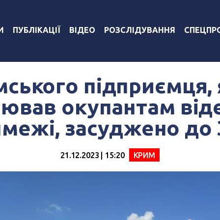
И
ПУБЛІКАЦІЇ
ВІДЕО
РОЗСЛІДУВАННЯ
СПЕЦПР
ського підприємця,
лював окупантам від
нмежі, засуджено до 3
21.12.2023 | 15:20
КРИМ