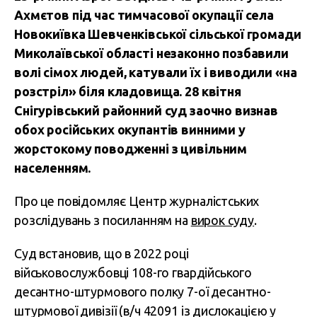
Ахмєтов під час тимчасової окупації села
Новокиївка Шевченківської сільської громади
Миколаївської області незаконно позбавили
волі сімох людей, катували їх і виводили «на
розстріл» біля кладовища. 28 квітня
Снігурівський районний суд заочно визнав
обох російських окупантів винними у
жорстокому поводженні з цивільним
населенням.
Про це повідомляє Центр журналістських
розслідувань з посиланням на
вирок суду
.
Суд встановив, що в 2022 році
військовослужбовці 108-го гвардійського
десантно-штурмового полку 7-ої десантно-
штурмової дивізії (в/ч 42091 із дислокацією у