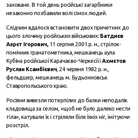
заховане. В той день російські загарбники
незаконно позбавили волі сімох людей.
Слідчим вдалося встановити двох причетних до
цього злочину російських військових:
Батдиєв
Азрєт Ігорович,
11 серпня 2001 р. н.,
стрілок-
помічник гранатометника, мешканець аула
Кубіна російської Карачаєво-Черкесії і
Ахмєтов
Руслан Ксамбієвич
, 24 червня 1982 р. н.,
фельдшер, мешканець м. Будьонновськ
Ставропольського краю.
Росіяни вивезли потерпілих до балки неподалік
кладовища за селом, «щоб не було далеко нести
тіла», катували їх і стріляли біля їхніх ніг, імітуючи
розстріл.