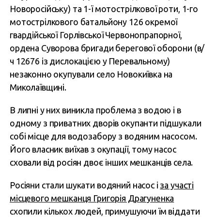
Новоросійську) та 1-ї мотострілкової роти, 1-го
мотострілкового батальйону 126 окремої
гвардійської Горлівської Червонопрапорної,
ордена Суворова бригади берегової оборони (в/
ч 12676 із дислокацією у Перевальному)
незаконно окупували село Новокиївка на
Миколаївщині.
В липні у них виникла проблема з водою і в
одному з приватних дворів окупанти підшукали
собі місце для водозабору з водяним насосом.
Його власник виїхав з окупації, тому насос
сховали від росіян двоє інших мешканців села.
Росіяни стали шукати водяний насос і
за участі
місцевого мешканця Григорія Драгуненка
схопили кількох людей, примушуючи їм віддати