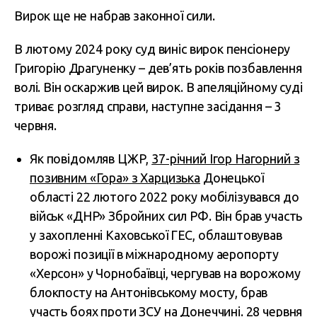
Вирок ще не набрав законної сили.
В лютому 2024 року суд виніс вирок пенсіонеру
Григорію Драгуненку – дев’ять років позбавлення
волі. Він оскаржив цей вирок. В апеляційному суді
триває розгляд справи, наступне засідання – 3
червня.
Як повідомляв ЦЖР,
37-річний Ігор Нагорний з
позивним «Гора» з Харцизька
Донецької
області 22 лютого 2022 року мобілізувався до
військ «ДНР» Збройних сил РФ. Він брав участь
у захопленні Каховської ГЕС, облаштовував
ворожі позиції в міжнародному аеропорту
«Херсон» у Чорнобаївці, чергував на ворожому
блокпосту на Антонівському мосту, брав
участь боях проти ЗСУ на Донеччині. 28 червня