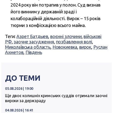
2024 року він потрапив у полон. Суд визнав
його винним у державній зраді і
колабораційній діяльності. Вирок – 15 років
тюрми з конфіскацією всього майна.
Теги:
Азрет Батдыев
,
воєнні злочини
,
військові
РФ
,
заочне засудження
,
позбавлення волі
,
Миколаївська область
,
Новокиевка
,
вирок
,
Руслан
Ахметов
,
Південь
ДО ТЕМИ
05.08.2026 | 19:00
Ще двоє колишніх кримських суддів отримали заочні
вироки за держзраду
04.08.2026 | 16:41