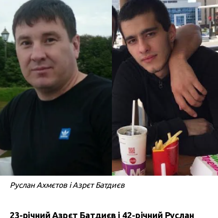
Руслан Ахмєтов і Азрєт Батдиєв
23-річний Азрєт Батдиєв і 42-річний Руслан