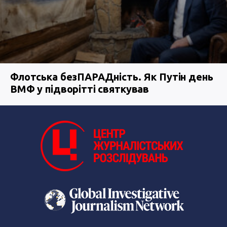
Флотська безПАРАДність. Як Путін день
ВМФ у підворітті святкував