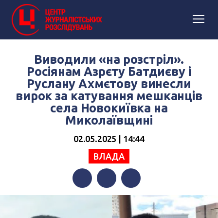
Виводили «на розстріл».
Росіянам Азрєту Батдиєву і
Руслану Ахмєтову винесли
вирок за катування мешканців
села Новокиївка на
Миколаївщині
02.05.2025 | 14:44
ВЛАДА
Facebook
Twitter
Telegram