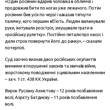
«Один росіянин вдарив чоловіка в обличчя і
продовжив бити по ногах уже лежачого. Потім
росіянин бив усіх по черзі і наказав тягнути
паличку, кого першим вб’ють. Людям виламували
руки, імітували розстріл, змушували грати в
«російську рулетку». Постійно питали про насос і
дали строк повернути його до ранку», – сказали
потерпілі.
Суд заочно визнав двох російських окупантів
винними в порушенні законів та звичаїв війни,
жорстокому поводженні з цивільним населенням
– за ч. 1 ст. 438 КК України.
Вирок Руслану Ахмєтову – 12 років позбавлення
волі, Азрєту Батдиєву – 11 років позбавлення
волі.