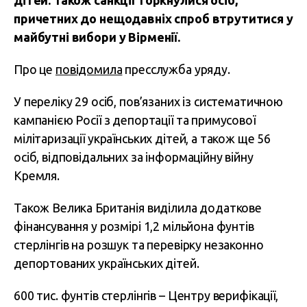
дітей. Також санкції торкнулися осіб,
причетних до нещодавніх спроб втрутитися у
майбутні вибори у Вірменії.
Про це
повідомила
пресслужба уряду.
У переліку 29 осіб, пов’язаних із систематичною
кампанією Росії з депортації та примусової
мілітаризації українських дітей, а також ще 56
осіб, відповідальних за інформаційну війну
Кремля.
Також Велика Британія виділила додаткове
фінансування у розмірі 1,2 мільйона фунтів
стерлінгів на розшук та перевірку незаконно
депортованих українських дітей.
600 тис. фунтів стерлінгів – Центру верифікації,