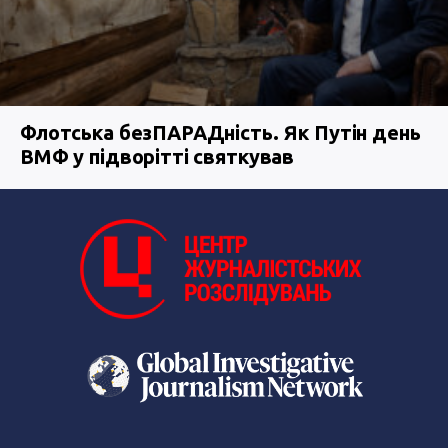
Флотська безПАРАДність. Як Путін день
ВМФ у підворітті святкував