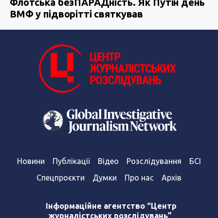
Флотська безПАРАДність. Як Путін день
ВМФ у підворітті святкував
Новини
Публікації
Відео
Розслідування
БСІ
Спецпроєкти
Думки
Про нас
Архів
Інформаційне агентство “Центр
журналістських розслідувань”