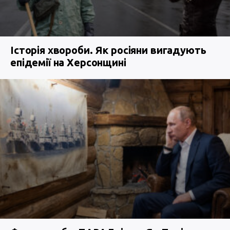
Історія хвороби. Як росіяни вигадують
епідемії на Херсонщині