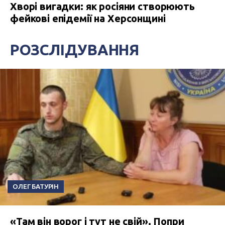
Хворі вигадки: як росіяни створюють
фейкові епідемії на Херсонщині
РОЗСЛІДУВАННЯ
ОЛЕГ БАТУРІН
«Там він ворог і тут не свій». Попри