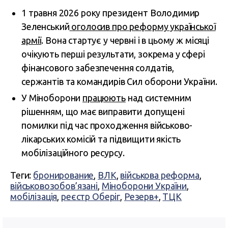
1 травня 2026 року президент Володимир
Зеленський
оголосив про реформу української
армії
. Вона стартує у червні і в цьому ж місяці
очікують перші результати, зокрема у сфері
фінансового забезпечення солдатів,
сержантів та командирів Сил оборони України.
У Міноборони
працюють
над системним
рішенням, що має виправити допущені
помилки під час проходження військово-
лікарських комісій та підвищити якість
мобілізаційного ресурсу.
Теги:
бронирование
,
ВЛК
,
військова реформа
,
військовозобов’язані
,
Міноборони України
,
мобілізація
,
реєстр Оберіг
,
Резерв+
,
ТЦК