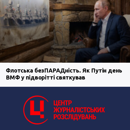
Флотська безПАРАДність. Як Путін день
ВМФ у підворітті святкував