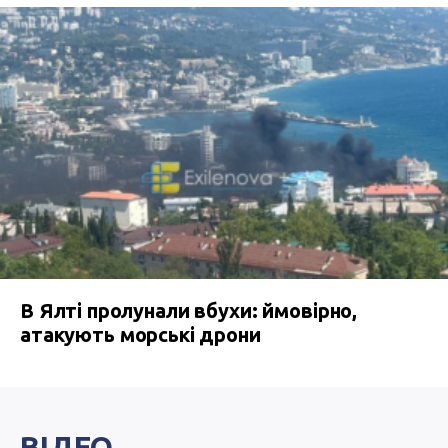
В Ялті пролунали вбухи: ймовірно,
атакують морські дрони
ВІДЕО