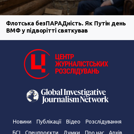
Флотська безПАРАДність. Як Путін день
ВМФ у підворітті святкував
Новини
Публікації
Відео
Розслідування
БСІ
Спецпроєкти
Думки
Про нас
Архів