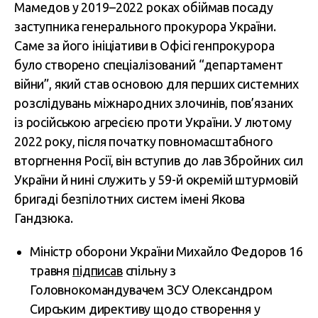
Мамедов у 2019–2022 роках обіймав посаду
заступника генерального прокурора України.
Саме за його ініціативи в Офісі генпрокурора
було створено спеціалізований “департамент
війни”, який став основою для перших системних
розслідувань міжнародних злочинів, пов’язаних
із російською агресією проти України. У лютому
2022 року, після початку повномасштабного
вторгнення Росії, він вступив до лав Збройних сил
України й нині служить у 59-й окремій штурмовій
бригаді безпілотних систем імені Якова
Гандзюка.
Міністр оборони України Михайло Федоров 16
травня
підписав
спільну з
Головнокомандувачем ЗСУ Олександром
Сирським директиву щодо створення у