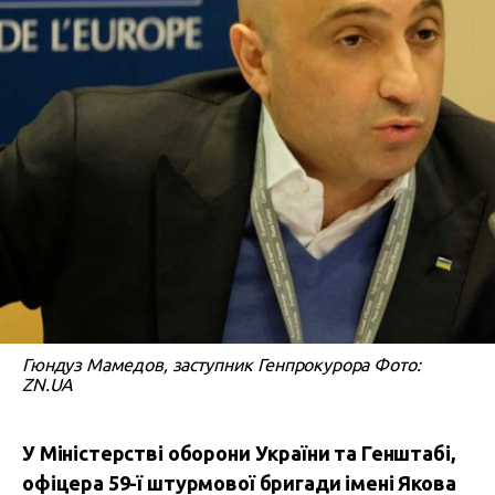
Гюндуз Мамедов, заступник Генпрокурора Фото:
ZN.UA
У Міністерстві оборони України та Генштабі,
офіцера 59-ї штурмової бригади імені Якова