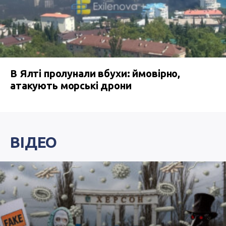
В Ялті пролунали вбухи: ймовірно,
атакують морські дрони
ВІДЕО