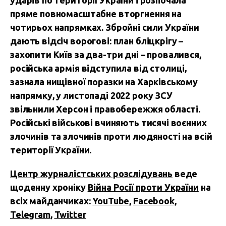
ударів по території України і розпочала
пряме повномасштабне вторгнення на
чотирьох напрямках. Збройні сили України
дають відсіч ворогові: план бліцкрігу –
захопити Київ за два-три дні – провалився,
російська армія відступила від столиці,
зазнала нищівної поразки на Харківському
напрямку, у листопаді 2022 року ЗСУ
звільнили Херсон і правобережжя області.
Російські військові вчиняють тисячі воєнних
злочинів та злочинів проти людяності на всій
території України.
Центр журналістських розслідувань
веде
щоденну хроніку
Війна Росії проти України
на
всіх майданчиках:
YouTube
,
Facebook,
Telegram
,
Twitter