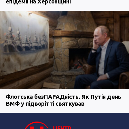
епідемії на Херсонщині
Флотська безПАРАДність. Як Путін день
ВМФ у підворітті святкував