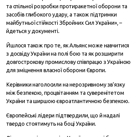
та спільної розробки протиракетної оборони та
засобів глибокого удару, а також підтримки
майбутньої стійкості Збройних Сил України», –
йдеться у документі.
Йшлося також про те, як Альянс може навчитися
з досвіду України на полі бою та як розширити
довгострокову промислову співпрацю з Україною
для зміцнення власної оборони Європи.
Керівники наголосили на нерозривному зв’язку
між безпекою, процвітанням та суверенітетом
України та ширшою євроатлантичною безпекою.
Європейські лідери підтвердили, що й надалі
твердо стоятимуть на боці України.