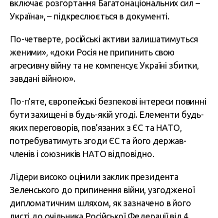
включає розгортання Багатонаціональних сил –
Україна», – підкреслюється в документі.
По-четверте, російські активи залишатимуться
женими», «доки Росія не припинить свою
агресивну війну та не компенсує Україні збитки,
завдані війною».
По-п’яте, європейські безпекові інтереси повинні
бути захищені в будь-якій угоді. Елементи будь-
яких переговорів, пов’язаних з ЄС та НАТО,
потребуватимуть згоди ЄС та його держав-
членів і союзників НАТО відповідно.
Лідери високо оцінили заклик президента
Зеленського до припинення війни, узгодженої
дипломатичним шляхом, як зазначено в його
листі до очільника Російської Федерації від 4