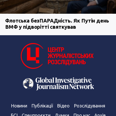
Флотська безПАРАДність. Як Путін день
ВМФ у підворітті святкував
Новини
Публікації
Відео
Розслідування
БСІ
Спецпроєкти
Думки
Про нас
Архів