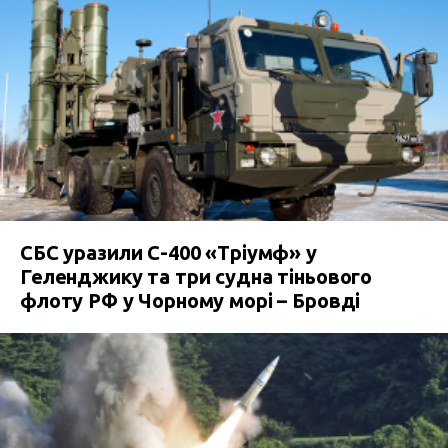
СБС уразили С-400 «Тріумф» у
Геленджику та три судна тіньового
флоту РФ у Чорному морі – Бровді