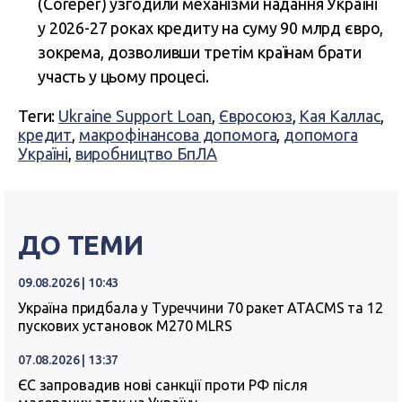
(Coreper) узгодили механізми надання Україні
у 2026-27 роках кредиту на суму 90 млрд євро,
зокрема, дозволивши третім країнам брати
участь у цьому процесі.
Теги:
Ukraine Support Loan
,
Євросоюз
,
Кая Каллас
,
кредит
,
макрофінансова допомога
,
допомога
Україні
,
виробництво БпЛА
ДО ТЕМИ
09.08.2026 | 10:43
Україна придбала у Туреччини 70 ракет ATACMS та 12
пускових установок M270 MLRS
07.08.2026 | 13:37
ЄС запровадив нові санкції проти РФ після