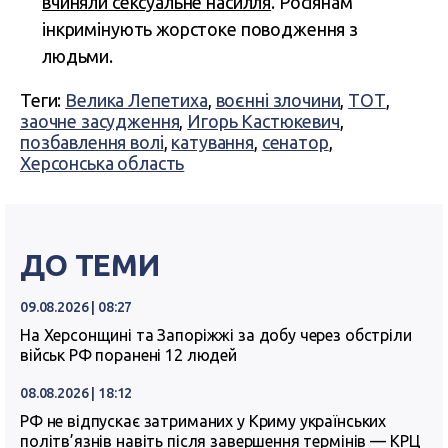
вчиняли сексуальне насилля
. Росіянам
інкримінують жорстоке поводження з
людьми.
Теги:
Велика Лепетиха
,
воєнні злочини
,
ТОТ
,
заочне засудження
,
Игорь Кастюкевич
,
позбавлення волі
,
катування
,
сенатор
,
Херсонська область
ДО ТЕМИ
09.08.2026 | 08:27
На Херсонщині та Запоріжжі за добу через обстріли
військ РФ поранені 12 людей
08.08.2026 | 18:12
РФ не відпускає затриманих у Криму українських
політв’язнів навіть після завершення термінів — КРЦ