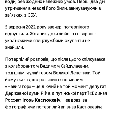
води, без жодних належних умов. Перші два дні
утримання в неволі його били, звинувачуючи в
звʼязках із СБУ.
5 вересня 2022 року ввечері потерпілого
відпустили. Жодних доказів його співпраці з
українськими спецслужбами окупанти не
знайшли.
Потерпілий розповів, що після цього спілкувався
з
колаборантом Вадимом Сайдулаєвим
,
тодішнім гауляйтером Великої Лепетихи. Той
йому сказав, що росіянин із позивним
«Навигатор» – це діючий на той момент депутат
Державної думи РФ від путінської партії «Единая
Россия»
Іґорь Кастюкєвіч
. Невдовзі за
фотографіями потерпілий впізнав Кастюкєвіча.