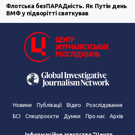
Флотська безПАРАДність. Як Путін день
ВМФ у підворітті святкував
Новини
Публікації
Відео
Розслідування
БСІ
Спецпроєкти
Думки
Про нас
Архів
Інформаційне агентство “Центр