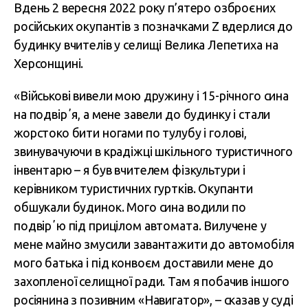
Вдень 2 вересня 2022 року п’ятеро озброєних
російських окупантів з позначками Z вдерлися до
будинку вчителів у селищі Велика Лепетиха на
Херсонщині.
«Військові вивели мою дружину і 15-річного сина
на подвірʼя, а мене завели до будинку і стали
жорстоко бити ногами по тулубу і голові,
звинувачуючи в крадіжці шкільного туристичного
інвентарю – я був вчителем фізкультури і
керівником туристичних гуртків. Окупанти
обшукали будинок. Мого сина водили по
подвірʼю під прицілом автомата. Вилучене у
мене майно змусили завантажити до автомобіля
мого батька і під конвоєм доставили мене до
захопленої селищної ради. Там я побачив іншого
росіянина з позивним «Навигатор», – сказав у суді