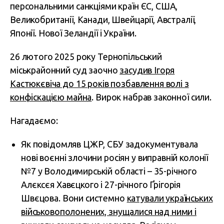
персональними санкціями країн ЄС, США,
Великобританії, Канади, Швейцарії, Австралії,
Японії. Нової Зеландії і України.
26 лютого 2025 року Тернопільський
міськрайонний суд заочно
засудив Ігоря
Кастюкєвіча до 15 років позбавлення волі з
конфіскацією майна
. Вирок набрав законної сили.
Нагадаємо:
Як повідомляв ЦЖР, СБУ задокументувала
нові воєнні злочини росіян у виправній колонії
№7 у Володимирській області – 35-річного
Алєксєя Хавєцкого і 27-річного Ґрігорія
Швєцова. Вони системно
катували українських
військовополонених, знущалися над ними і