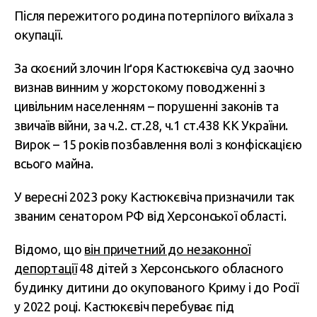
Після пережитого родина потерпілого виїхала з
окупації.
За скоєний злочин Іґоря Кастюкєвіча суд заочно
визнав винним у жорстокому поводженні з
цивільним населенням – порушенні законів та
звичаїв війни, за ч.2. ст.28, ч.1 ст.438 КК України.
Вирок – 15 років позбавлення волі з конфіскацією
всього майна.
У вересні 2023 року Кастюкєвіча призначили так
званим сенатором РФ від Херсонської області.
Відомо, що
він причетний до незаконної
депортації
48 дітей з Херсонського обласного
будинку дитини до окупованого Криму і до Росії
у 2022 році. Кастюкєвіч перебуває під