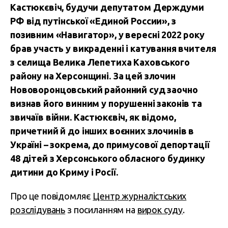
Кастюкєвіч, будучи депутатом Держдуми
РФ від путінської «Единой России», з
позивним «Навигатор», у вересні 2022 року
брав участь у викраденні і катування вчителя
з селища Велика Лепетиха Каховського
району на Херсонщині. За цей злочин
Нововоронцовський районний суд заочно
визнав його винним у порушенні законів та
звичаїв війни. Кастюкєвіч, як відомо,
причетний й до інших воєнних злочинів в
Україні – зокрема, до примусової депортації
48 дітей з Херсонського обласного будинку
дитини до Криму і Росії.
Про це повідомляє
Центр журналістських
розслідувань
з посиланням на
вирок суду
.