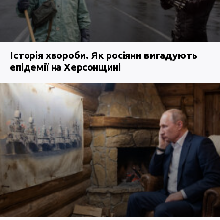
Історія хвороби. Як росіяни вигадують
епідемії на Херсонщині