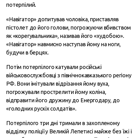
потерпілий.
«Навігатор» допитував чоловіка, приставляв
пістолет до його голови, погрожуючи вбивством
як «корегувальника», називав його «худобою».
«Навігатор» навмисно наступав йому на ноги,
будучи в берцях.
Потім потерпілого катували російські
військовослужбовці з північнокавказького регіону
РФ. Вони імітували відрізання йому вуха,
погрожували прострелити йому коліна,
відправити його дружину до Енергодару, до
«голодних рускіх солдатів».
Потерпілого три дні тримали в захопленому
відділку поліції у Великій Лепетисі майже без їжі і