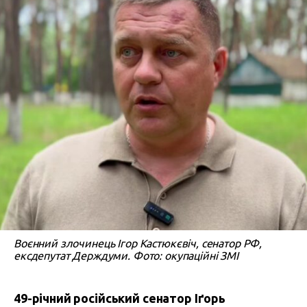
Воєнний злочинець Ігор Кастюкєвіч, сенатор РФ,
ексдепутат Держдуми. Фото: окупаційні ЗМІ
49-річний російський сенатор Іґорь