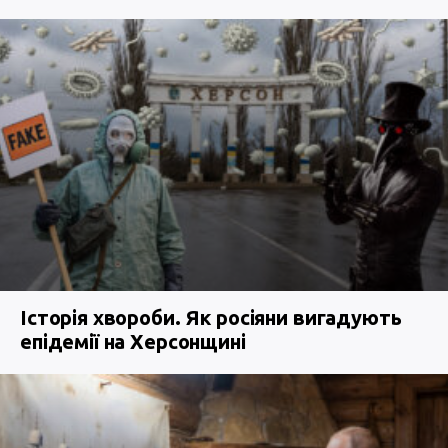
Історія хвороби. Як росіяни вигадують
епідемії на Херсонщині