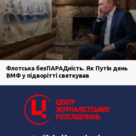
Флотська безПАРАДність. Як Путін день
ВМФ у підворітті святкував