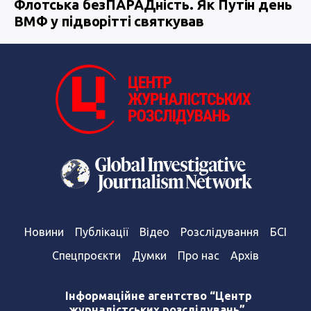
Флотська безПАРАДність. Як Путін день
ВМФ у підворітті святкував
Новини
Публікації
Відео
Розслідування
БСІ
Спецпроєкти
Думки
Про нас
Архів
Інформаційне агентство “Центр
журналістських розслідувань”