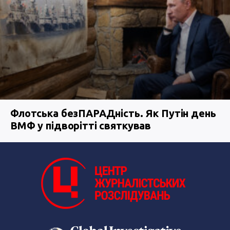
Флотська безПАРАДність. Як Путін день
ВМФ у підворітті святкував