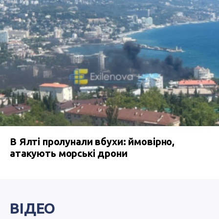
В Ялті пролунали вбухи: ймовірно,
атакують морські дрони
ВІДЕО