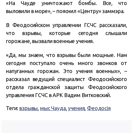
«На Чауде уничтожают бомбы. Все, что
выловили в море», – пояснил «Центру» заммэра.
В Феодосийском управлении ГСЧС рассказали,
что взрывы, которые сегодня слышали
горожане, вызвали военные учения.
«Да, мы знаем, что взрывы были мощные. Нам
сегодня поступало очень много звонков от
напуганных горожан. Это учения военных», –
рассказал ведущий специалист Феодосийского
отдела гражданской защиты Феодосийского
управления ГСЧС в АРК Вадим Витковский.
Теги:
взрывы
,
мыс Чауда
,
учения
,
Феодосія