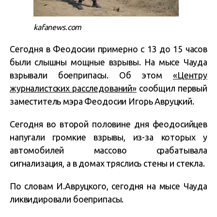
kafanews.com
Сегодня в Феодосии примерно с 13 до 15 часов
были слышны мощные взрывы. На мысе Чауда
взрывали боеприпасы. Об этом
«Центру
журналистских расследований»
сообщил первый
заместитель мэра Феодосии Игорь Авруцкий.
Сегодня во второй половине дня феодосийцев
напугали громкие взрывы, из-за которых у
автомобилей массово срабатывала
сигнализация, а в домах тряслись стены и стекла.
По словам И.Авруцкого, сегодня на мысе Чауда
ликвидировали боеприпасы.