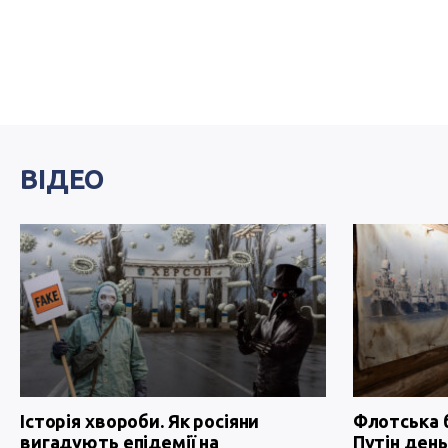
ВІДЕО
Історія хвороби. Як росіяни
Флотська 
вигадують епідемії на
Путін день