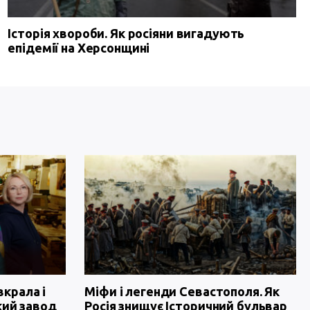
Історія хвороби. Як росіяни вигадують
епідемії на Херсонщині
вкрала і
Міфи і легенди Севастополя. Як
кий завод
Росія знищує Історичний бульвар