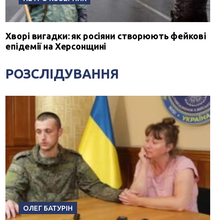
Хворі вигадки: як росіяни створюють фейкові
епідемії на Херсонщині
РОЗСЛІДУВАННЯ
ОЛЕГ БАТУРІН