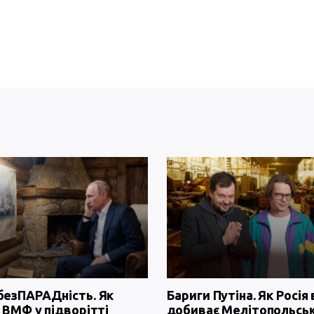
безПАРАДність. Як
Бариги Путіна. Як Росія 
 ВМФ у підворітті
добиває Мелітопольсь