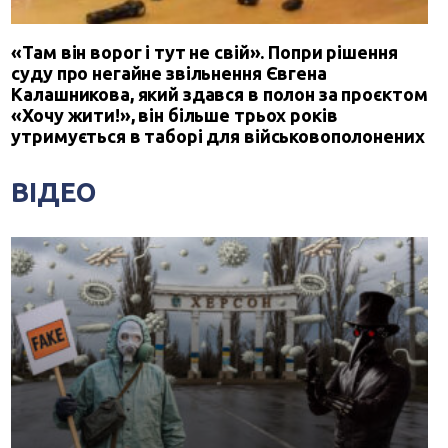
«Там він ворог і тут не свій». Попри рішення
суду про негайне звільнення Євгена
Калашникова, який здався в полон за проєктом
«Хочу жити!», він більше трьох років
утримується в таборі для військовополонених
ВІДЕО