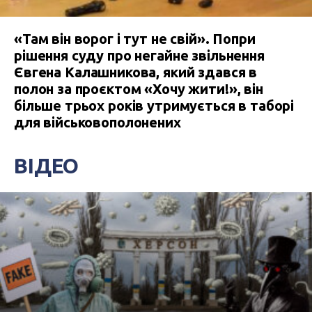
«Там він ворог і тут не свій». Попри
рішення суду про негайне звільнення
Євгена Калашникова, який здався в
полон за проєктом «Хочу жити!», він
більше трьох років утримується в таборі
для військовополонених
ВІДЕО