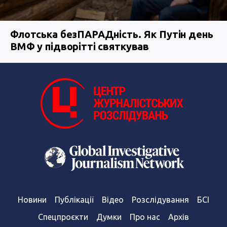
Флотська безПАРАДність. Як Путін день
ВМФ у підворітті святкував
Новини
Публікації
Відео
Розслідування
БСІ
Спецпроєкти
Думки
Про нас
Архів