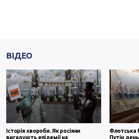
ВІДЕО
Історія хвороби. Як росіяни
Флотська 
вигадують епідемії на
Путін день