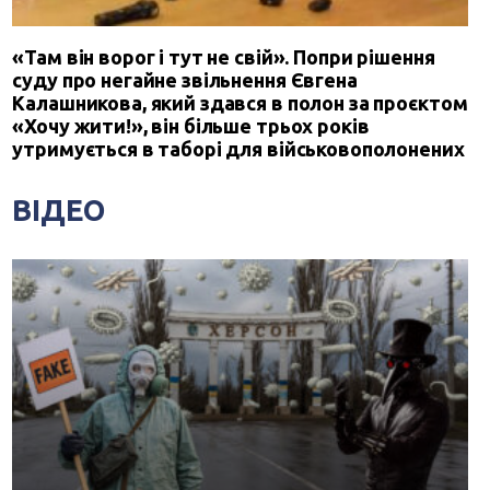
«Там він ворог і тут не свій». Попри рішення
суду про негайне звільнення Євгена
Калашникова, який здався в полон за проєктом
«Хочу жити!», він більше трьох років
утримується в таборі для військовополонених
ВІДЕО