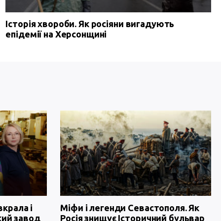
Історія хвороби. Як росіяни вигадують
епідемії на Херсонщині
вкрала і
Міфи і легенди Севастополя. Як
кий завод
Росія знищує Історичний бульвар