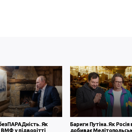
безПАРАДність. Як
Бариги Путіна. Як Росія 
 ВМФ у підворітті
добиває Мелітопольсь