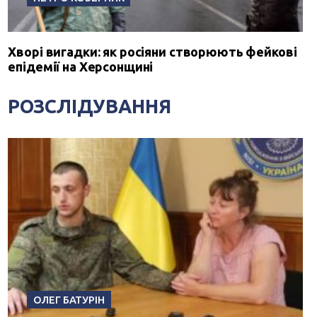
Хворі вигадки: як росіяни створюють фейкові
епідемії на Херсонщині
РОЗСЛІДУВАННЯ
ОЛЕГ БАТУРІН