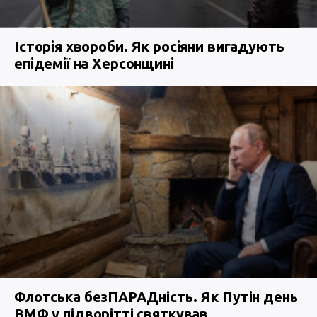
Історія хвороби. Як росіяни вигадують
епідемії на Херсонщині
Флотська безПАРАДність. Як Путін день
ВМФ у підворітті святкував