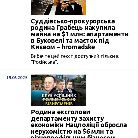
Суддівсько-прокурорська
родина Грабець накупила
майна на $1 млн: апартаменти
в Буковелі та маєток під
Києвом – hromadske
Вибачте цей текст доступний тільки в
“Російська”.
19.06.2025
Родина ексголови
департаменту захисту
економіки Нацполіції обросла
нерухомістю на $6 млн та
різнопрофільним бізнесом –