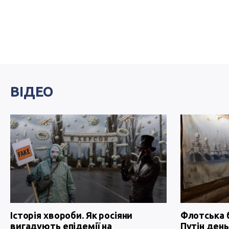
ВІДЕО
Історія хвороби. Як росіяни
Флотська 
вигадують епідемії на
Путін день