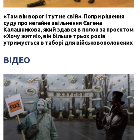
«Там він ворог і тут не свій». Попри рішення
суду про негайне звільнення Євгена
Калашникова, який здався в полон за проєктом
«Хочу жити!», він більше трьох років
утримується в таборі для військовополонених
ВІДЕО