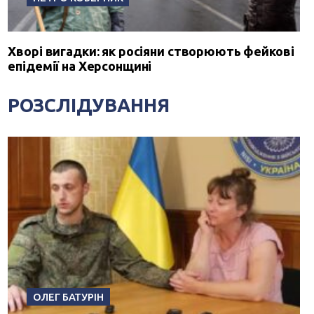
Хворі вигадки: як росіяни створюють фейкові
епідемії на Херсонщині
РОЗСЛІДУВАННЯ
ОЛЕГ БАТУРІН