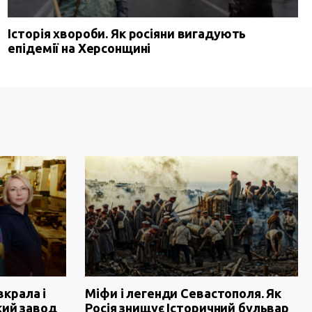
Історія хвороби. Як росіяни вигадують
епідемії на Херсонщині
вкрала і
Міфи і легенди Севастополя. Як
кий завод
Росія знищує Історичний бульвар