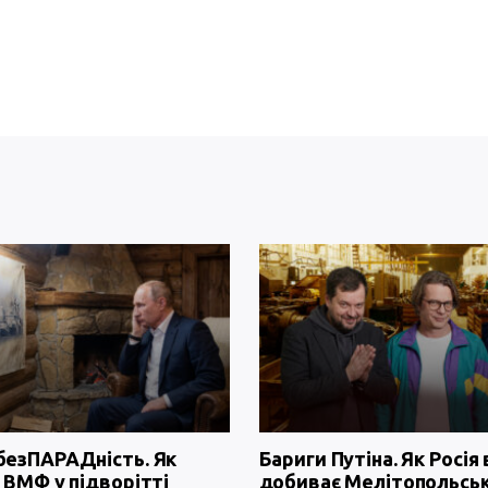
безПАРАДність. Як
Бариги Путіна. Як Росія 
 ВМФ у підворітті
добиває Мелітопольсь