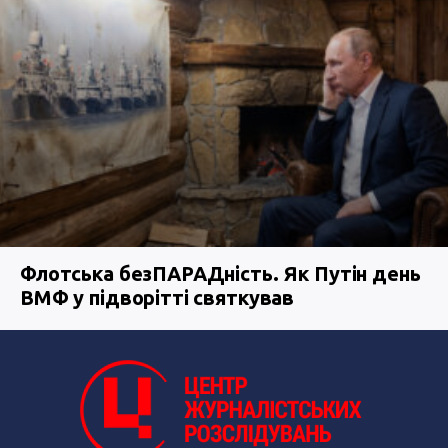
Флотська безПАРАДність. Як Путін день
ВМФ у підворітті святкував