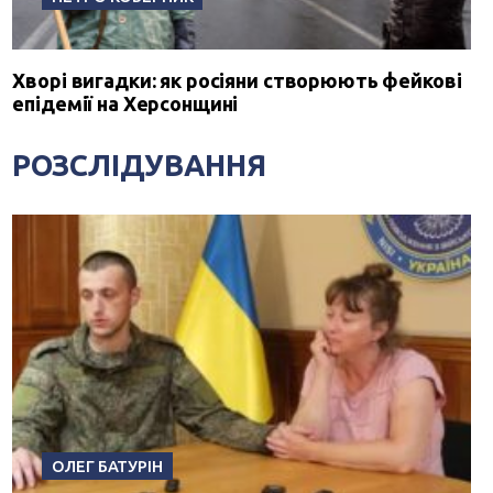
Хворі вигадки: як росіяни створюють фейкові
епідемії на Херсонщині
РОЗСЛІДУВАННЯ
ОЛЕГ БАТУРІН