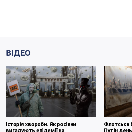
ВІДЕО
Історія хвороби. Як росіяни
Флотська 
вигадують епідемії на
Путін день