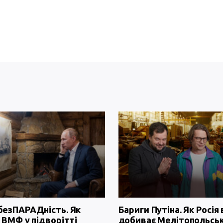
безПАРАДність. Як
Бариги Путіна. Як Росія 
 ВМФ у підворітті
добиває Мелітопольсь