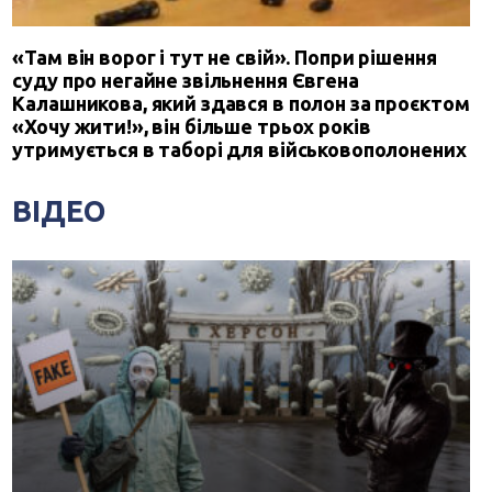
«Там він ворог і тут не свій». Попри рішення
суду про негайне звільнення Євгена
Калашникова, який здався в полон за проєктом
«Хочу жити!», він більше трьох років
утримується в таборі для військовополонених
ВІДЕО