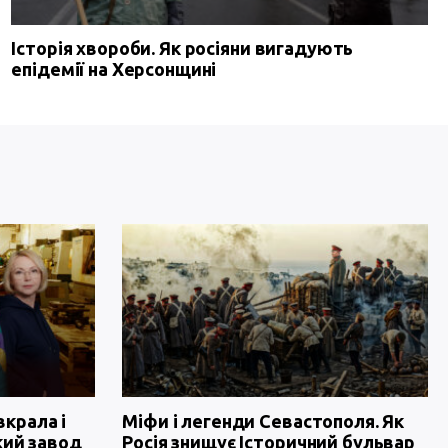
Історія хвороби. Як росіяни вигадують
епідемії на Херсонщині
вкрала і
Міфи і легенди Севастополя. Як
кий завод
Росія знищує Історичний бульвар