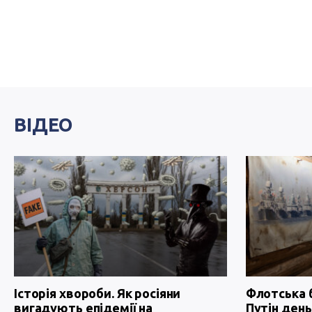
ВІДЕО
Історія хвороби. Як росіяни
Флотська 
вигадують епідемії на
Путін день