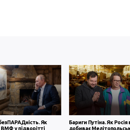
безПАРАДність. Як
Бариги Путіна. Як Росія 
 ВМФ у підворітті
добиває Мелітопольсь