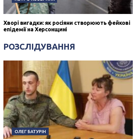
Хворі вигадки: як росіяни створюють фейкові
епідемії на Херсонщині
РОЗСЛІДУВАННЯ
ОЛЕГ БАТУРІН