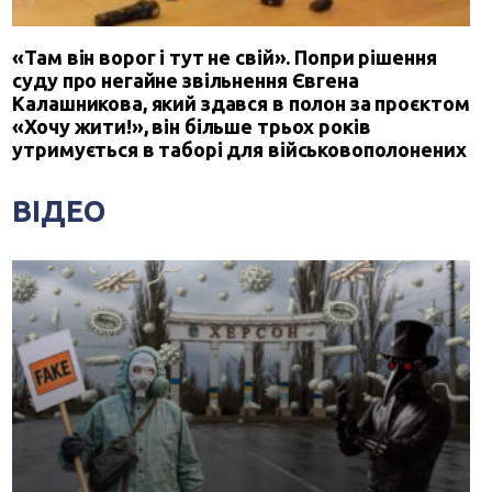
«Там він ворог і тут не свій». Попри рішення
суду про негайне звільнення Євгена
Калашникова, який здався в полон за проєктом
«Хочу жити!», він більше трьох років
утримується в таборі для військовополонених
ВІДЕО