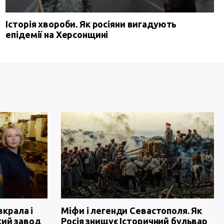
Історія хвороби. Як росіяни вигадують
епідемії на Херсонщині
вкрала і
Міфи і легенди Севастополя. Як
кий завод
Росія знищує Історичний бульвар