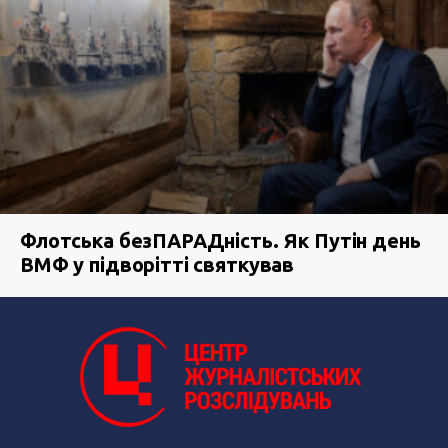
Флотська безПАРАДність. Як Путін день
ВМФ у підворітті святкував