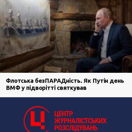
Флотська безПАРАДність. Як Путін день
ВМФ у підворітті святкував