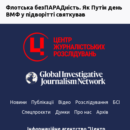
Флотська безПАРАДність. Як Путін день
ВМФ у підворітті святкував
Новини
Публікації
Відео
Розслідування
БСІ
Спецпроєкти
Думки
Про нас
Архів
Інформаційне агентство “Центр