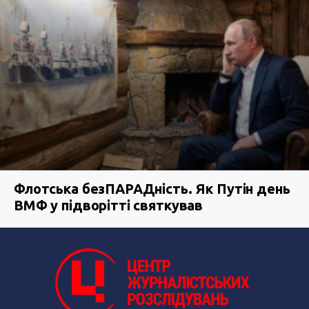
Флотська безПАРАДність. Як Путін день
ВМФ у підворітті святкував