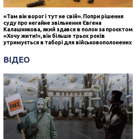
«Там він ворог і тут не свій». Попри рішення
суду про негайне звільнення Євгена
Калашникова, який здався в полон за проєктом
«Хочу жити!», він більше трьох років
утримується в таборі для військовополонених
ВІДЕО