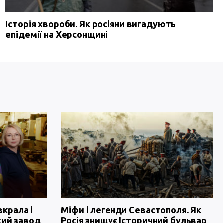
Історія хвороби. Як росіяни вигадують
епідемії на Херсонщині
вкрала і
Міфи і легенди Севастополя. Як
кий завод
Росія знищує Історичний бульвар