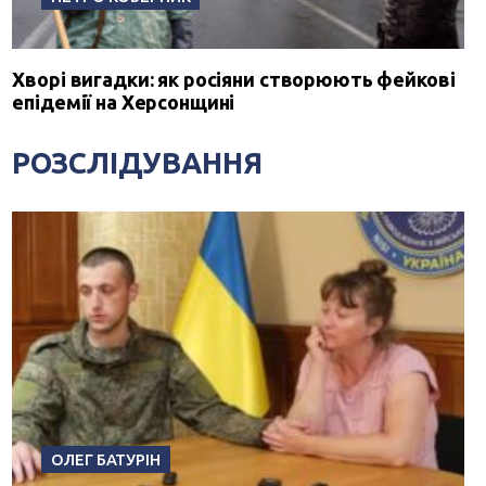
Хворі вигадки: як росіяни створюють фейкові
епідемії на Херсонщині
РОЗСЛІДУВАННЯ
ОЛЕГ БАТУРІН