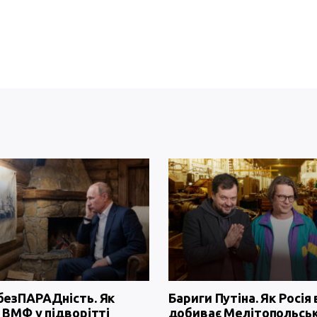
безПАРАДність. Як
Бариги Путіна. Як Росія 
 ВМФ у підворітті
добиває Мелітопольсь