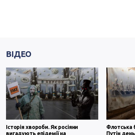
ВІДЕО
Історія хвороби. Як росіяни
Флотська 
вигадують епідемії на
Путін день