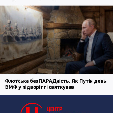
Флотська безПАРАДність. Як Путін день
ВМФ у підворітті святкував