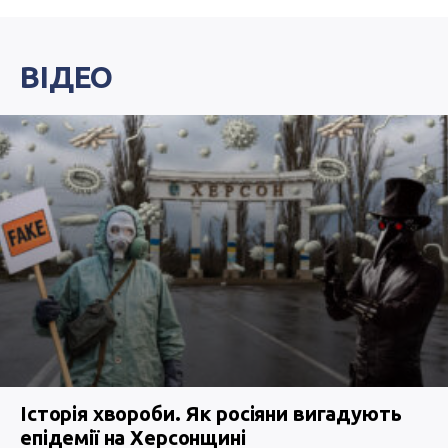
ВІДЕО
Історія хвороби. Як росіяни вигадують
епідемії на Херсонщині