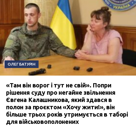
ОЛЕГ БАТУРІН
«Там він ворог і тут не свій». Попри
рішення суду про негайне звільнення
Євгена Калашникова, який здався в
полон за проєктом «Хочу жити!», він
більше трьох років утримується в таборі
для військовополонених