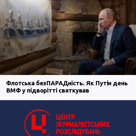
Флотська безПАРАДність. Як Путін день
ВМФ у підворітті святкував