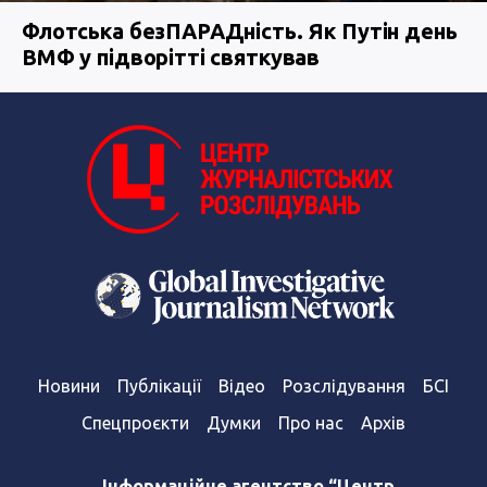
Флотська безПАРАДність. Як Путін день
ВМФ у підворітті святкував
Новини
Публікації
Відео
Розслідування
БСІ
Спецпроєкти
Думки
Про нас
Архів
Інформаційне агентство “Центр