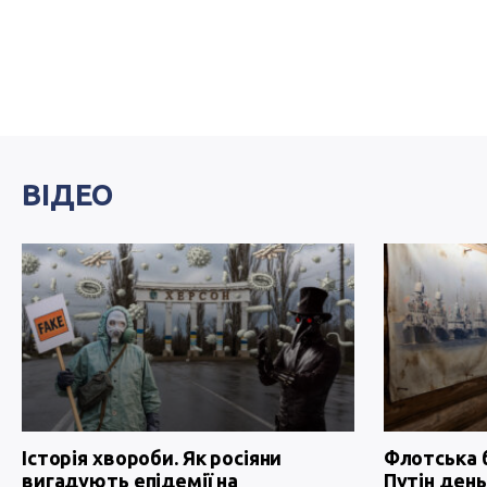
ВІДЕО
Історія хвороби. Як росіяни
Флотська 
вигадують епідемії на
Путін день