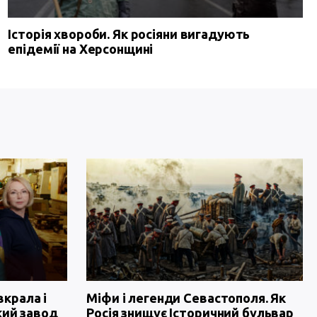
Історія хвороби. Як росіяни вигадують
епідемії на Херсонщині
вкрала і
Міфи і легенди Севастополя. Як
кий завод
Росія знищує Історичний бульвар