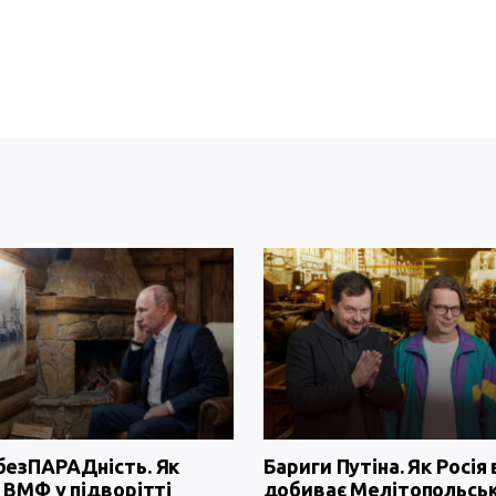
безПАРАДність. Як
Бариги Путіна. Як Росія 
 ВМФ у підворітті
добиває Мелітопольсь