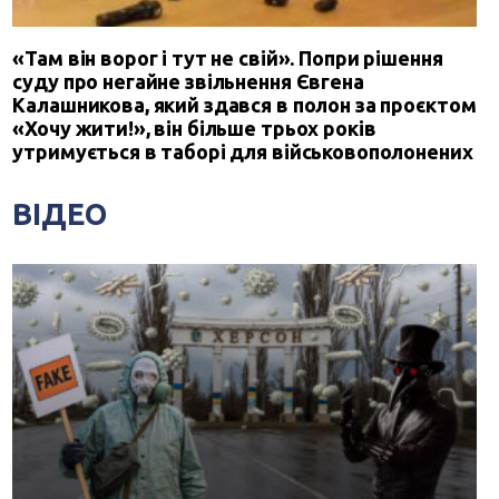
«Там він ворог і тут не свій». Попри рішення
суду про негайне звільнення Євгена
Калашникова, який здався в полон за проєктом
«Хочу жити!», він більше трьох років
утримується в таборі для військовополонених
ВІДЕО