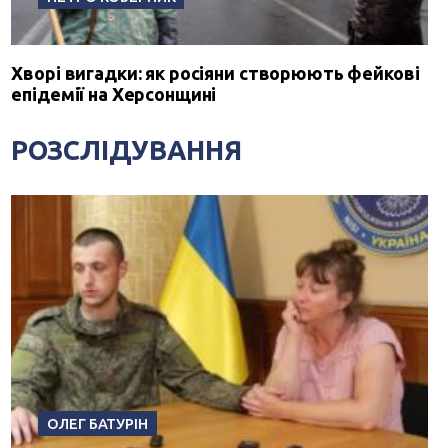
Хворі вигадки: як росіяни створюють фейкові
епідемії на Херсонщині
РОЗСЛІДУВАННЯ
ОЛЕГ БАТУРІН