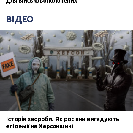
для військовополонених
ВІДЕО
Історія хвороби. Як росіяни вигадують
епідемії на Херсонщині