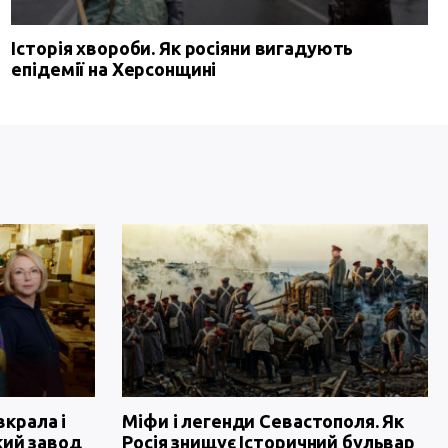
Історія хвороби. Як росіяни вигадують
епідемії на Херсонщині
вкрала і
Міфи і легенди Севастополя. Як
кий завод
Росія знищує Історичний бульвар