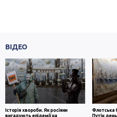
ВІДЕО
Історія хвороби. Як росіяни
Флотська 
вигадують епідемії на
Путін день