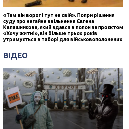
«Там він ворог і тут не свій». Попри рішення
суду про негайне звільнення Євгена
Калашникова, який здався в полон за проєктом
«Хочу жити!», він більше трьох років
утримується в таборі для військовополонених
ВІДЕО