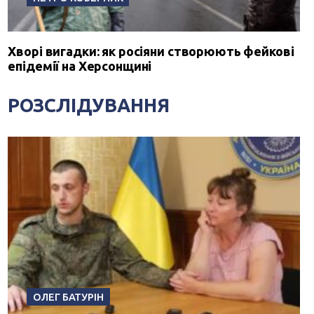
Хворі вигадки: як росіяни створюють фейкові
епідемії на Херсонщині
РОЗСЛІДУВАННЯ
ОЛЕГ БАТУРІН