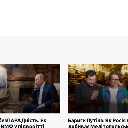
безПАРАДність. Як
Бариги Путіна. Як Росія 
 ВМФ у підворітті
добиває Мелітопольсь