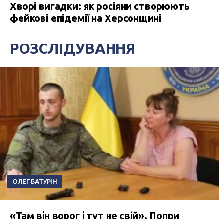
Хворі вигадки: як росіяни створюють
фейкові епідемії на Херсонщині
РОЗСЛІДУВАННЯ
ОЛЕГ БАТУРІН
«Там він ворог і тут не свій». Попри