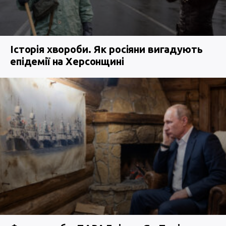
Історія хвороби. Як росіяни вигадують
епідемії на Херсонщині