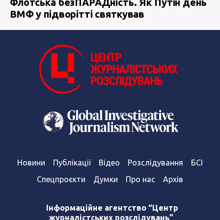
Флотська безПАРАДність. Як Путін день
ВМФ у підворітті святкував
Новини
Публікації
Відео
Розслідування
БСІ
Спецпроєкти
Думки
Про нас
Архів
Інформаційне агентство “Центр
журналістських розслідувань”