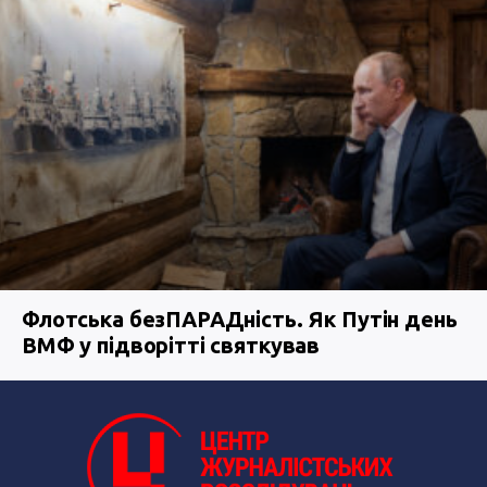
Флотська безПАРАДність. Як Путін день
ВМФ у підворітті святкував