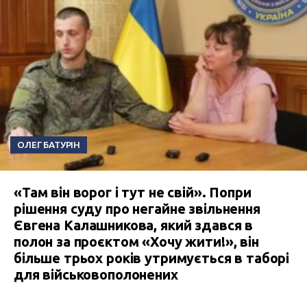
ОЛЕГ БАТУРІН
«Там він ворог і тут не свій». Попри
рішення суду про негайне звільнення
Євгена Калашникова, який здався в
полон за проєктом «Хочу жити!», він
більше трьох років утримується в таборі
для військовополонених