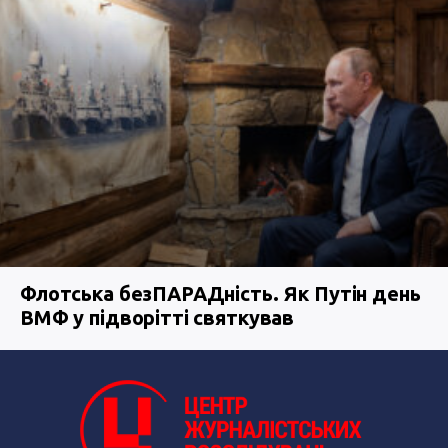
Флотська безПАРАДність. Як Путін день
ВМФ у підворітті святкував