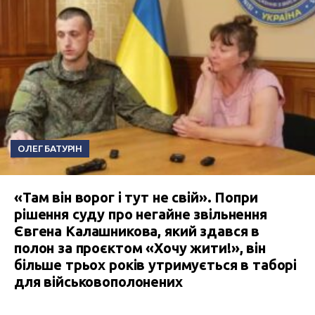
ОЛЕГ БАТУРІН
«Там він ворог і тут не свій». Попри
рішення суду про негайне звільнення
Євгена Калашникова, який здався в
полон за проєктом «Хочу жити!», він
більше трьох років утримується в таборі
для військовополонених