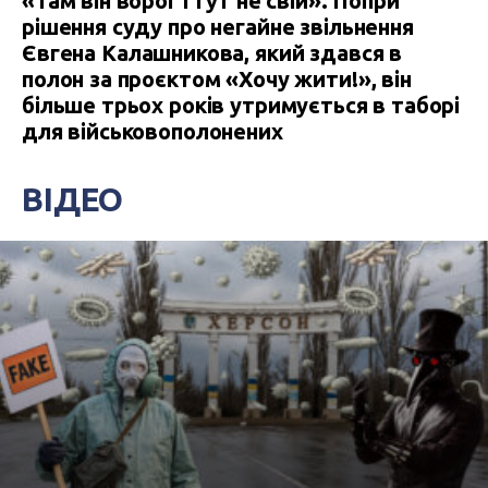
«Там він ворог і тут не свій». Попри
рішення суду про негайне звільнення
Євгена Калашникова, який здався в
полон за проєктом «Хочу жити!», він
більше трьох років утримується в таборі
для військовополонених
ВІДЕО