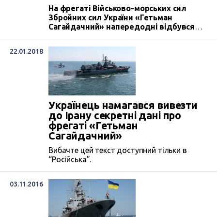
На фрегаті Військово-морських сил
Збройних сил України «Гетьман
Сагайдачний» напередодні відбувся
концерт на підтримку
військовополонених українських
22.01.2018
моряків, які утримуються в РФ.
Українець намагався вивезти
до Ірану секретні дані про
фрегаті «Гетьман
Сагайдачний»
Вибачте цей текст доступний тільки в
“Російська”.
03.11.2016