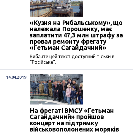
«Кузня на Рибальському», що
належала Порошенку, має
заплатити 47,3 млн штрафу за
провал ремонту фрегату
«Гетьман Сагайдачний»
Вибачте цей текст доступний тільки в
“Російська”.
14.04.2019
На фрегаті ВМСУ «Гетьман
Сагайдачний» пройшов
концерт на підтримку
військовополонених моряків