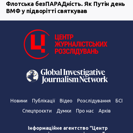
Флотська безПАРАДність. Як Путін день
ВМФ у підворітті святкував
Новини
Публікації
Відео
Розслідування
БСІ
Спецпроєкти
Думки
Про нас
Архів
Інформаційне агентство “Центр